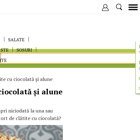
Inregistreaza
E
SALATE
ASTE
SOSURI
ITE
ite cu ciocolată și alune
ciocolată și alune
 opri niciodată la una sau
tort de clătite cu ciocolată?