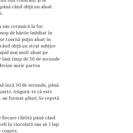
-un flux constant și se
 până când obții un aluat
i.
n sau ceramică la foc
osop de hârtie îmbibat în
 se toarnă puțin aluat în
 când obții un strat subțire
rapid mai mult aluat pe
se lasă timp de 30 de secunde
devine aurie partea
lasă încă 30 de secunde, până
parte. Asigură-te că este
 s-au format pliuri. Se repetă
 fiecare clătită până când
eli în ciocolată sau să-l lași
e coapte.