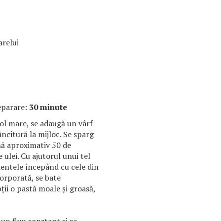
arelui
eparare:
30 minute
ol mare, se adaugă un vârf
dâncitură la mijloc. Se sparg
nă aproximativ 50 de
e ulei. Cu ajutorul unui tel
ientele începând cu cele din
corporată, se bate
ii o pastă moale și groasă,