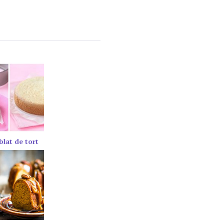
blat de tort