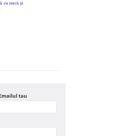
ă cu nucă și
l
Emailul tau