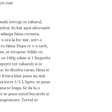
guri rom
ouale intregi cu zaharul,
titor. Se bat apoi alternativ
Se adauga faina cernuta,
o ora la foc mic, intr-o
cu faina. Dupa ce s-a racit,
ase, se stropesc feliile cu
cu 100g zahar si 1 lingurita
peste tot zaharul) si se
: Se dizolva cacao, faina si
e freaca bine pana nu mai
a incet 1/2 L lapte, se pune
na se leaga. Se da la o
e se pune untul bucatele si
mogenizare. Tortul se