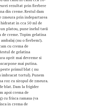
rei rezultat prin fierbere
una din creme. Restul dam
de zmeura prin indepartarea
 hidratat in cca 50 ml de
 un platou, pune inelul tavii
am de creme. Topim gelatina
 ambalaj (nu o fierbem!).
ecam cu crema de
estul de gelatina
ra oprit mai devreme si
scarpone mai putina.
este primul blat ( nu
u imbracat tortul). Punem
ema roz cu siropul de zmeura.
e blat. Dam la frigider
am apoi crema de
) cu frisca ramasa (va
isca in crema de