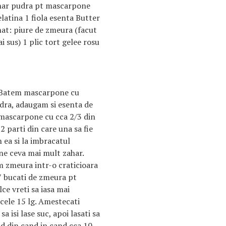
ahar pudra pt mascarpone
latina 1 fiola esenta Butter
nat: piure de zmeura (facut
 sus) 1 plic tort gelee rosu
. Batem mascarpone cu
dra, adaugam si esenta de
mascarpone cu cca 2/3 din
2 parti din care una sa fie
 ea si la imbracatul
une ceva mai mult zahar.
 zmeura intr-o craticioara
-7 bucati de zmeura pt
lce vreti sa iasa mai
 cele 15 lg. Amestecati
 isi lase suc, apoi lasati sa
nd din cand in cand cca 10-