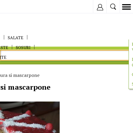
Inregistreaza
E
SALATE
ASTE
SOSURI
ITE
ura si mascarpone
 si mascarpone