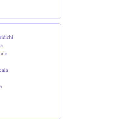
ridichi
da
cado
cala
a