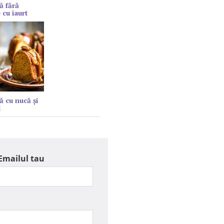
ă fără
 cu iaurt
ă cu nucă și
l
Emailul tau