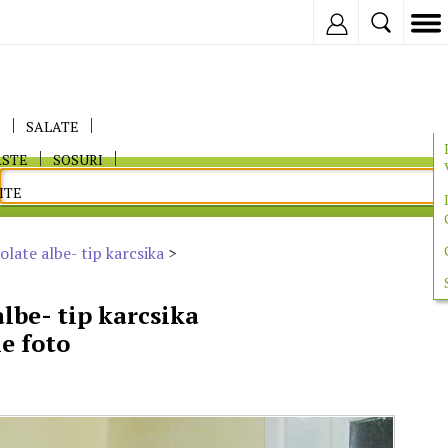
Inregistreaza
E
SALATE
ASTE
SOSURI
ITE
olate albe- tip karcsika
>
albe- tip karcsika
ie foto