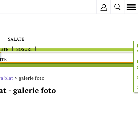
Inregistreaza
E
SALATE
ASTE
SOSURI
ITE
a blat
> galerie foto
t - galerie foto