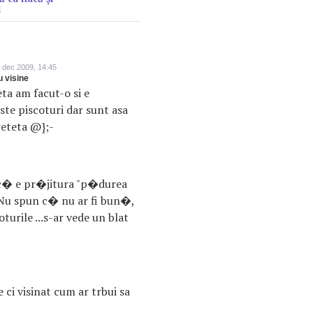
l
 dec 2009, 14:45
u visine
eta am facut-o si e
ste piscoturi dar sunt asa
 reteta @};-
c� e pr�jitura "p�durea
Nu spun c� nu ar fi bun�,
turile ...s-ar vede un blat
 ci visinat cum ar trbui sa