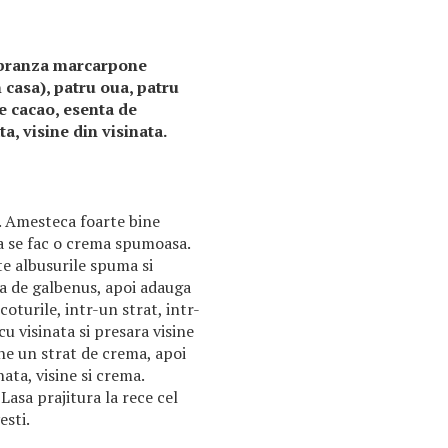
e branza marcarpone
 casa), patru oua, patru
de cacao, esenta de
a, visine din visinata.
. Amesteca foarte bine
a se fac o crema spumoasa.
e albusurile spuma si
a de galbenus, apoi adauga
turile, intr-un strat, intr-
cu visinata si presara visine
ne un strat de crema, apoi
ata, visine si crema.
Lasa prajitura la rece cel
esti.