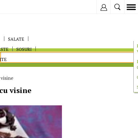
Inregistreaza
E
SALATE
ASTE
SOSURI
ITE
visine
cu visine