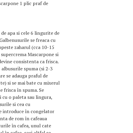
carpone 1 plic praf de
 de apa si cele 6 lingurite de
. Galbenusurile se freaca cu
opeste zaharul (cca 10-15
a supercrema Mascarpone si
evine consistenta ca frisca.
t albusurile spuma (si 2-3
are se adauga praful de
pte) si se mai bate cu mixerul
e frisca în spuma. Se
 cu o paleta sau lingura,
surile si cea cu
se introduce în congelator
enta de rom în cafeaua
urile în cafea, unul cate
l în cafea, caci altfel se