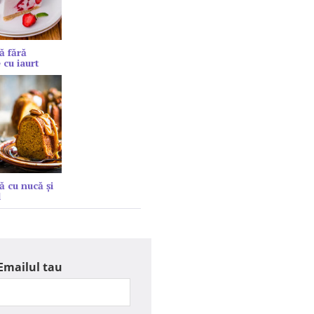
ă fără
 cu iaurt
ă cu nucă și
l
Emailul tau