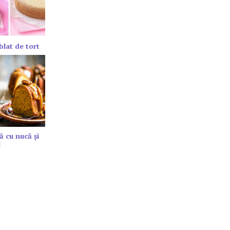
blat de tort
ă cu nucă și
l