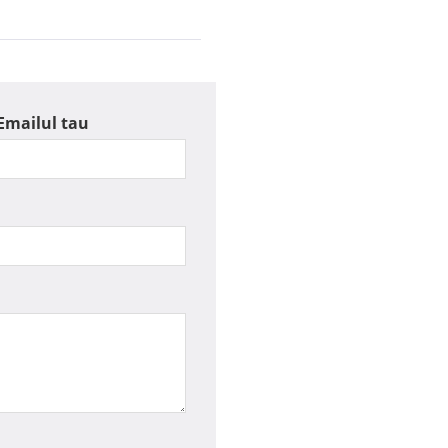
Emailul tau