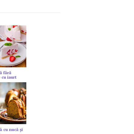
ă fără
 cu iaurt
ă cu nucă și
l