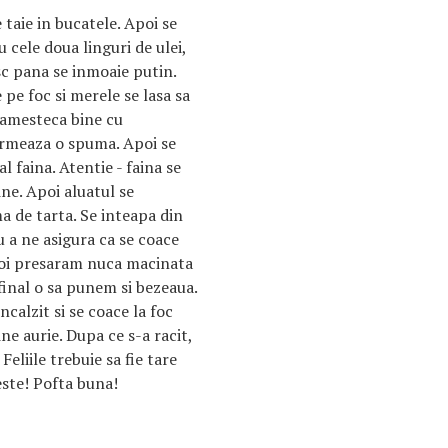
e taie in bucatele. Apoi se
 cele doua linguri de ulei,
esc pana se inmoaie putin.
 pe foc si merele se lasa sa
 amesteca bine cu
ormeaza o spuma. Apoi se
l faina. Atentie - faina se
ne. Apoi aluatul se
 de tarta. Se inteapa din
u a ne asigura ca se coace
oi presaram nuca macinata
 final o sa punem si bezeaua.
calzit si se coace la foc
e aurie. Dupa ce s-a racit,
Feliile trebuie sa fie tare
este! Pofta buna!