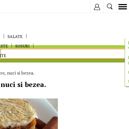
Inregistreaza
E
SALATE
ASTE
SOSURI
ITE
e, nuci si bezea.
nuci si bezea.