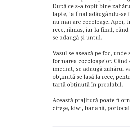
După ce s-a topit bine zahărul
lapte, la final adăugându-se 
nu mai are cocoloaşe. Apoi, t
rece, rămas, iar la final, cân
se adaugă şi untul.
Vasul se asează pe foc, unde 
formarea cocoloaşelor. Când co
imediat, se adaugă zahărul va
obţinută se lasă la rece, pent
tartă obţinută în prealabil.
Această prajitură poate fi orn
cireşe, kiwi, banană, portocală