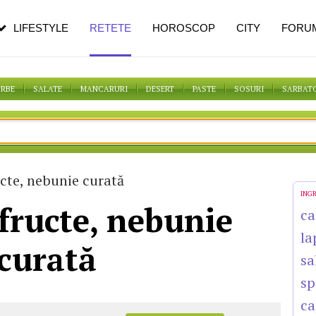
n vârstă
de dureroasă este investigația
LIFESTYLE
RETETE
HOROSCOP
CITY
FORU
ORBE
SALATE
MANCARURI
DESERT
PASTE
SOSURI
SARBAT
ucte, nebunie curată
ING
fructe, nebunie
ca
la
curată
sa
sp
ca