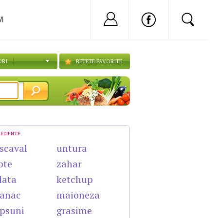
Nu ai cont?
Inregistreaza-
M
ORI
RETETE FAVORITE
REDIENTE
scaval
untura
pte
zahar
lata
ketchup
anac
maioneza
psuni
grasime