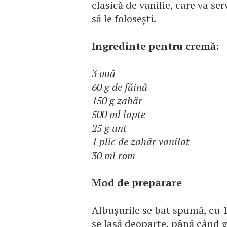
clasică de vanilie, care va se
să le foloseşti.
Ingredinte pentru cremă:
3 ouă
60 g de făină
150 g zahăr
500 ml lapte
25 g unt
1 plic de zahăr vanilat
30 ml rom
Mod de preparare
Albuşurile se bat spumă, cu 1
se lasă deoparte, până când g