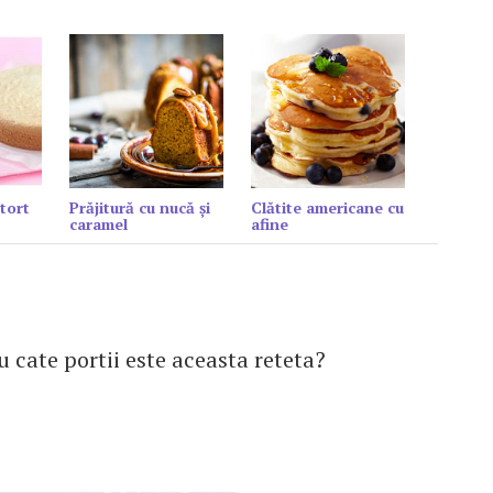
tort
Prăjitură cu nucă și
Clătite americane cu
caramel
afine
u cate portii este aceasta reteta?