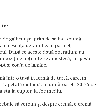
 în:
e de gălbenuşe, primele se bat spumă
 cu esenţa de vanilie. În paralel,
ărul. După ce aceste două operaţiuni au
ompoziţiile obţinute se amestecă, iar peste
opt si coaja de lămâie.
nă într-o tavă în formă de tartă, care, în
şi tapetată cu faină. În următoarele 20-25 de
 sta la cuptor, la foc mediu.
trebuie să vorbim şi despre cremă, o cremă