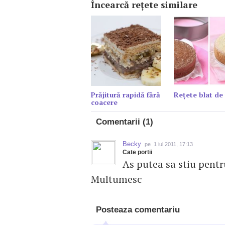
Încearcă reţete similare
Prăjitură rapidă fără
Reţete blat de 
coacere
Comentarii (1)
Becky
pe 1 iul 2011, 17:13
Cate portii
As putea sa stiu pentr
Multumesc
Posteaza comentariu