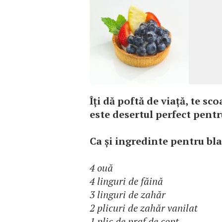
Îţi dă poftă de viaţă, te sc
este desertul perfect pentru 
Ca şi ingredinte pentru bla
4 ouă
4 linguri de făină
3 linguri de zahăr
2 plicuri de zahăr vanilat
1 plic de praf de copt