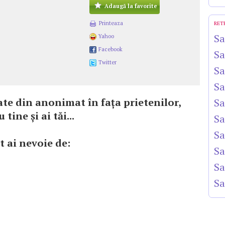
Adaugă la favorite
Printeaza
RET
Sa
Yahoo
Facebook
Sa
Twitter
Sa
Sa
oate din anonimat în faţa prietenilor,
Sa
tine şi ai tăi...
Sa
Sa
t ai nevoie de:
Sa
Sa
Sa