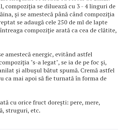
, compoziţia se diluează cu 3 - 4 linguri de
făina, şi se amestecă până când compoziţia
reptat se adaugă cele 250 de ml de lapte
d întreaga compoziţie arată ca cea de clătite,
se amestecă energic, evitând astfel
mpoziţia "s-a legat", se ia de pe foc şi,
nilat şi albuşul bătut spumă. Cremă astfel
ru ca mai apoi să fie turnată în forma de
ată cu orice fruct doreşti: pere, mere,
, struguri, etc.