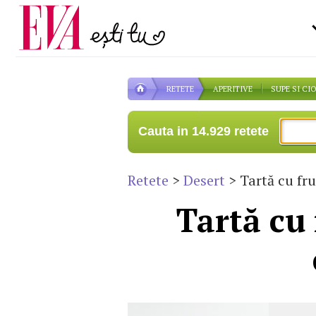
Carieră
pe măsură ce înaintezi î
Actualitate
RETETE
APERITIVE
SUPE SI CI
Cauta in 14.929 retete
Retete
>
Desert
> Tartă cu fr
Tartă cu 