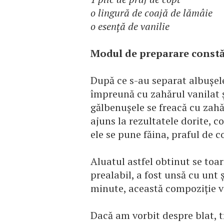
o lingură de coajă de lămâie
o esenţă de vanilie
Modul de preparare constă
După ce s-au separat albuşel
împreună cu zahărul vanilat şi
gălbenuşele se freacă cu zah
ajuns la rezultatele dorite, c
ele se pune făina, praful de c
Aluatul astfel obtinut se toar
prealabil, a fost unsă cu unt 
minute, această compoziţie va
Dacă am vorbit despre blat, 