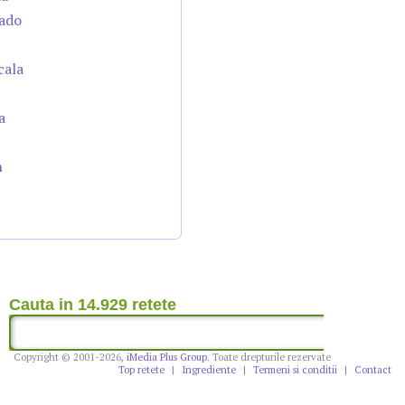
cado
cala
a
n
Cauta in 14.929 retete
Copyright © 2001-2026,
iMedia Plus Group
. Toate drepturile rezervate
Top retete
|
Ingrediente
|
Termeni si conditii
|
Contact