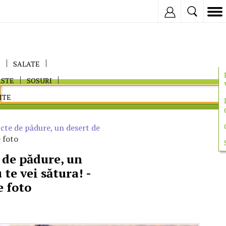
Inregistreaza
E
SALATE
ASTE
SOSURI
ITE
ucte de pădure, un desert de
 foto
 de pădure, un
 te vei sătura! -
e foto