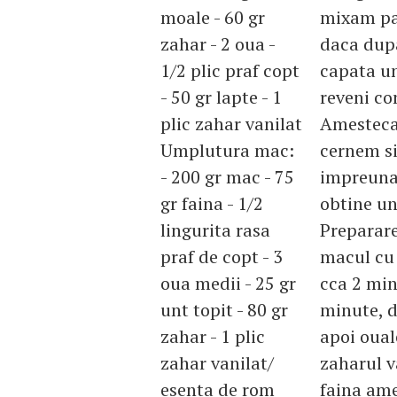
moale - 60 gr
mixam pan
zahar - 2 oua -
daca dupa
1/2 plic praf copt
capata un 
- 50 gr lapte - 1
reveni c
plic zahar vanilat
Amestecam
Umplutura mac:
cernem s
- 200 gr mac - 75
impreuna 
gr faina - 1/2
obtine un
lingurita rasa
Preparar
praf de copt - 3
macul cu 
oua medii - 25 gr
cca 2 min
unt topit - 80 gr
minute, d
zahar - 1 plic
apoi oual
zahar vanilat/
zaharul v
esenta de rom
faina ame