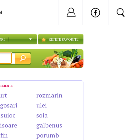
Nu ai cont?
Inregistreaza-
M
ORI
RETETE FAVORITE
REDIENTE
urt
rozmarin
gosari
ulei
suioc
soia
isoare
galbenus
fin
porumb