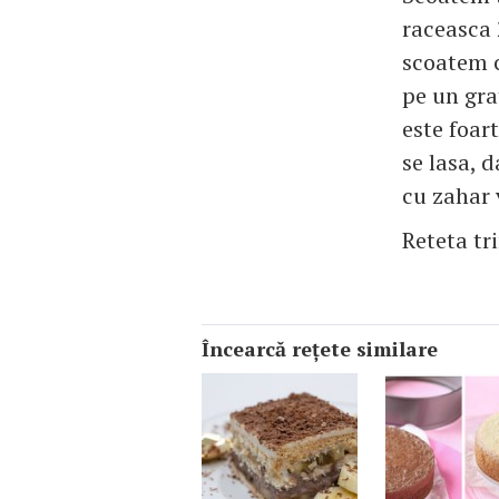
raceasca 
scoatem c
pe un gra
este foar
se lasa, 
cu zahar 
Reteta tr
Încearcă reţete similare