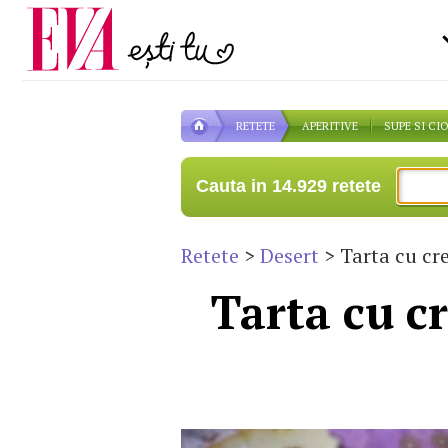
Carieră
pe măsură ce înaintezi î
Actualitate
RETETE
APERITIVE
SUPE SI CI
Cauta in 14.929 retete
Retete
>
Desert
> Tarta cu cr
Tarta cu c