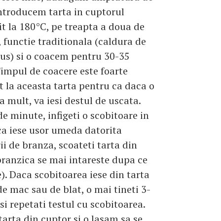
ntroducem tarta in cuptorul
it la 180°C, pe treapta a doua de
s, functie traditionala (caldura de
 sus) si o coacem pentru 30-35
impul de coacere este foarte
 la aceasta tarta pentru ca daca o
a mult, va iesi destul de uscata.
e minute, infigeti o scobitoare in
ca iese usor umeda datorita
i de branza, scoateti tarta din
branzica se mai intareste dupa ce
e). Daca scobitoarea iese din tarta
e mac sau de blat, o mai tineti 3-
si repetati testul cu scobitoarea.
arta din cuptor si o lasam sa se