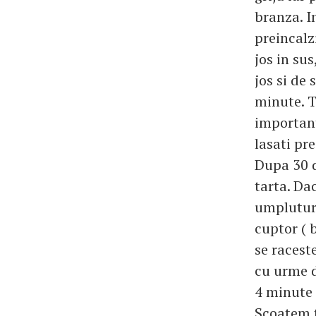
branza. I
preincalz
jos in su
jos si de
minute. T
important
lasati pre
Dupa 30 d
tarta. Da
umpluturi
cuptor ( 
se racest
cu urme d
4 minute 
Scoatem t