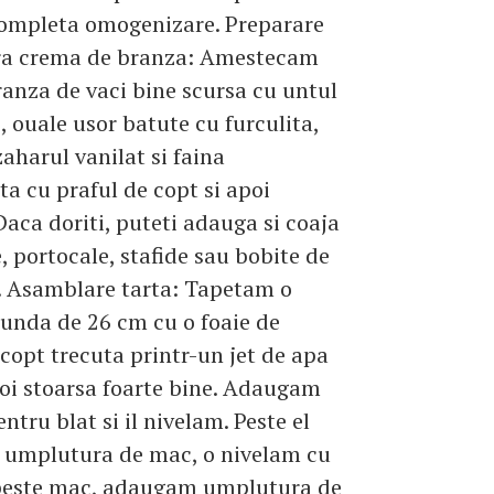
completa omogenizare. Preparare
a crema de branza: Amestecam
ranza de vaci bine scursa cu untul
e, ouale usor batute cu furculita,
zaharul vanilat si faina
a cu praful de copt si apoi
Daca doriti, puteti adauga si coaja
, portocale, stafide sau bobite de
. Asamblare tarta: Tapetam o
unda de 26 cm cu o foaie de
 copt trecuta printr-un jet de apa
poi stoarsa foarte bine. Adaugam
ntru blat si il nivelam. Peste el
umplutura de mac, o nivelam cu
r peste mac, adaugam umplutura de