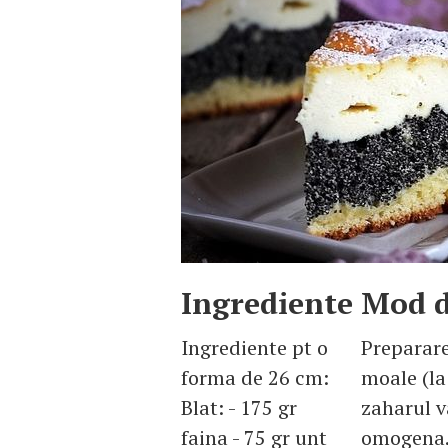
Ingrediente
Mod d
Ingrediente pt o
Preparare
forma de 26 cm:
moale (la
Blat: - 175 gr
zaharul v
faina - 75 gr unt
omogena.