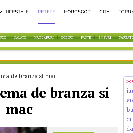
n vârstă
de dureroasă este investigația
LIFESTYLE
RETETE
HOROSCOP
CITY
FORU
ORBE
SALATE
MANCARURI
DESERT
PASTE
SOSURI
SARBAT
ema de branza si mac
ING
rema de branza si
ia
go
mac
bu
cu
da