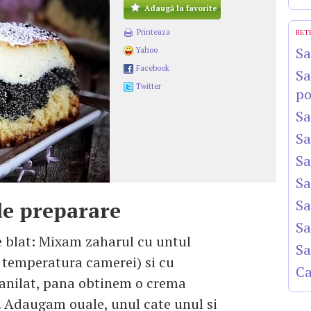
Adaugă la favorite
Printeaza
RET
Sa
Yahoo
Facebook
Sa
Twitter
po
Sa
Sa
Sa
Sa
Sa
e preparare
Sa
 blat: Mixam zaharul cu untul
Sa
 temperatura camerei) si cu
Ca
anilat, pana obtinem o crema
 Adaugam ouale, unul cate unul si