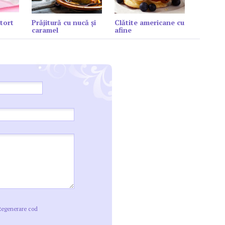
tort
Prăjitură cu nucă și
Clătite americane cu
caramel
afine
Regenerare cod