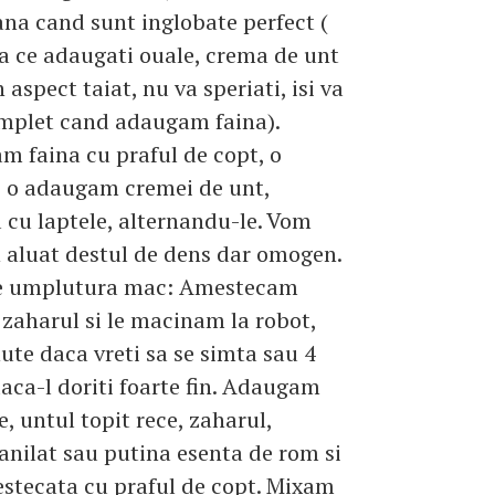
a cand sunt inglobate perfect (
 ce adaugati ouale, crema de unt
aspect taiat, nu va speriati, isi va
omplet cand adaugam faina).
 faina cu praful de copt, o
i o adaugam cremei de unt,
cu laptele, alternandu-le. Vom
 aluat destul de dens dar omogen.
e umplutura mac: Amestecam
zaharul si le macinam la robot,
ute daca vreti sa se simta sau 4
aca-l doriti foarte fin. Adaugam
e, untul topit rece, zaharul,
anilat sau putina esenta de rom si
stecata cu praful de copt. Mixam