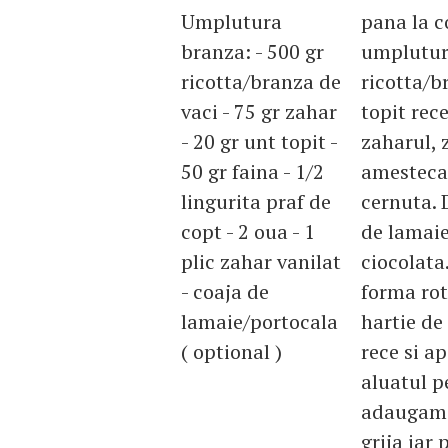
Umplutura
pana la 
branza: - 500 gr
umplutur
ricotta/branza de
ricotta/b
vaci - 75 gr zahar
topit rec
- 20 gr unt topit -
zaharul, 
50 gr faina - 1/2
amestecat
lingurita praf de
cernuta. 
copt - 2 oua - 1
de lamaie
plic zahar vanilat
ciocolata
- coaja de
forma rot
lamaie/portocala
hartie de
( optional )
rece si a
aluatul pe
adaugam 
grija ia