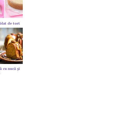
blat de tort
ă cu nucă și
l