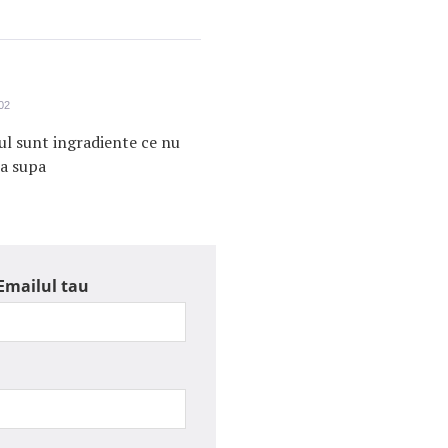
02
rul sunt ingradiente ce nu
ta supa
Emailul tau