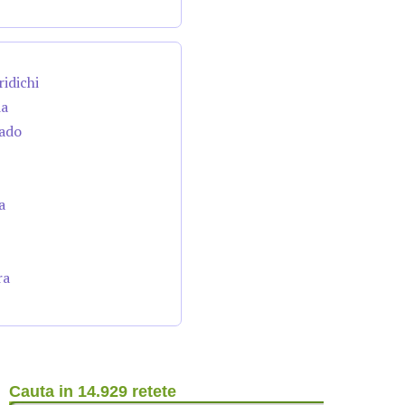
ridichi
da
cado
a
ra
Cauta in 14.929 retete