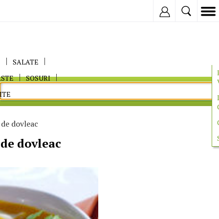
Inregistreaza
E
SALATE
ASTE
SOSURI
ITE
de dovleac
de dovleac