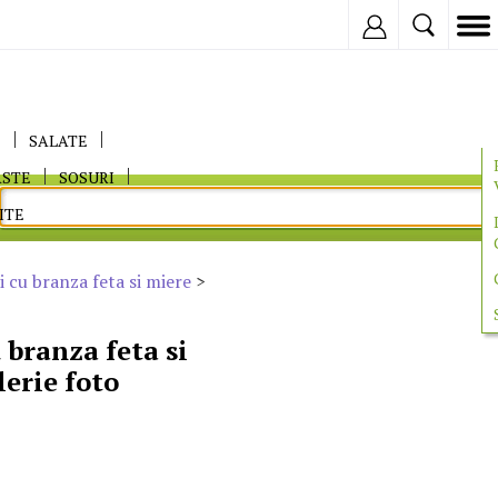
Inregistreaza
E
SALATE
ASTE
SOSURI
ITE
i cu branza feta si miere
>
 branza feta si
lerie foto