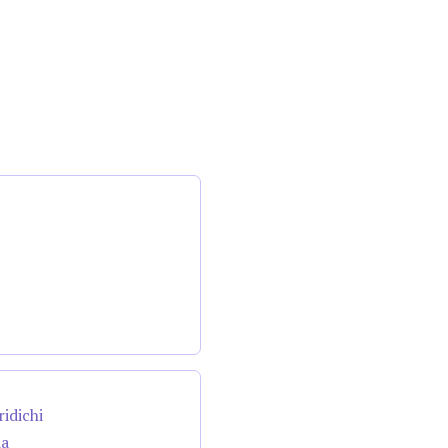
ridichi
da