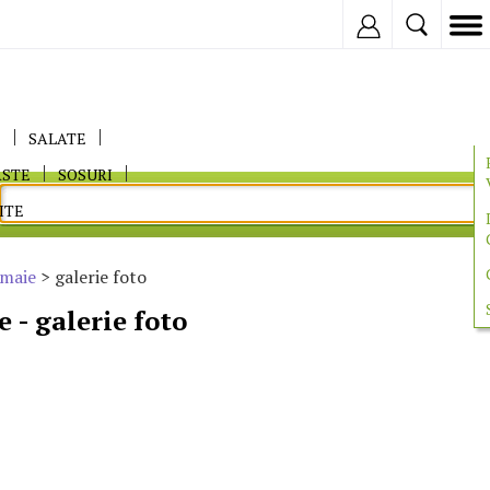
Inregistreaza
E
SALATE
ASTE
SOSURI
ITE
amaie
> galerie foto
 - galerie foto