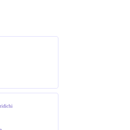
ridichi
a