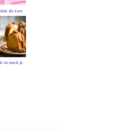
blat de tort
ă cu nucă și
l