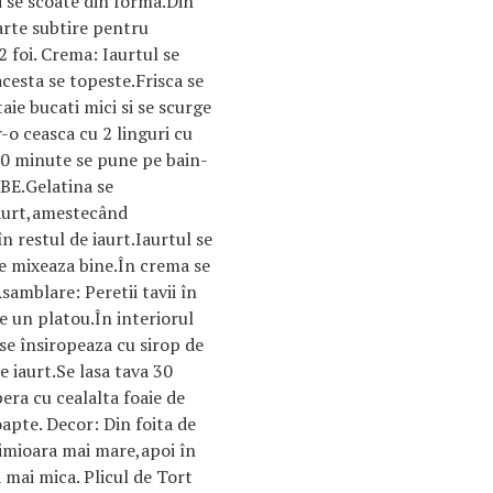
oi se scoate din forma.Din
arte subtire pentru
 2 foi. Crema: Iaurtul se
cesta se topeste.Frisca se
ie bucati mici si se scurge
-o ceasca cu 2 linguri cu
10 minute se pune pe bain-
RBE.Gelatina se
iaurt,amestecând
n restul de iaurt.Iaurtul se
se mixeaza bine.În crema se
amblare: Peretii tavii în
e un platou.În interiorul
se însiropeaza cu sirop de
e iaurt.Se lasa tava 30
pera cu cealalta foaie de
oapte. Decor: Din foita de
imioara mai mare,apoi în
 mai mica. Plicul de Tort