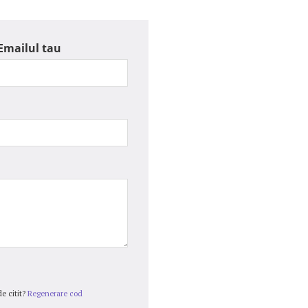
Emailul tau
e citit?
Regenerare cod