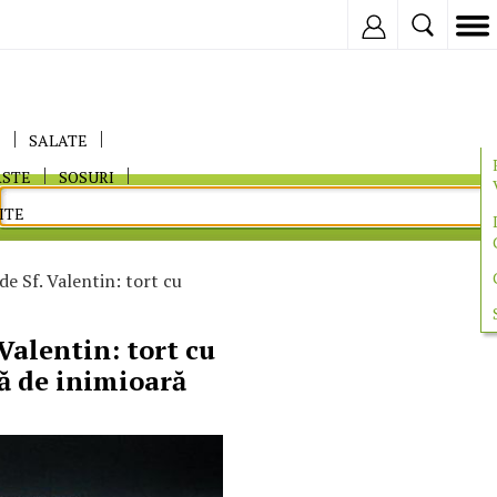
Inregistreaza
E
SALATE
ASTE
SOSURI
ITE
de Sf. Valentin: tort cu
 Valentin: tort cu
ă de inimioară