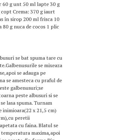
r 60 g unt 50 ml lapte 30 g
e copt Crema: 370 g iaurt
s în sirop 200 ml frisca 10
a 80 g nuca de cocos 1 plic
lbusuri se bat spuma tare cu
rte.Galbenusurile se mixeaza
se,apoi se adauga pe
ina se amesteca cu praful de
peste galbenusuri;se
arna peste albusuri si se
u se lasa spuma. Turnam
e inimioara(22 x 21,5 cm)
m),cu peretii
apetata cu faina. Blatul se
a temperatura maxima,apoi