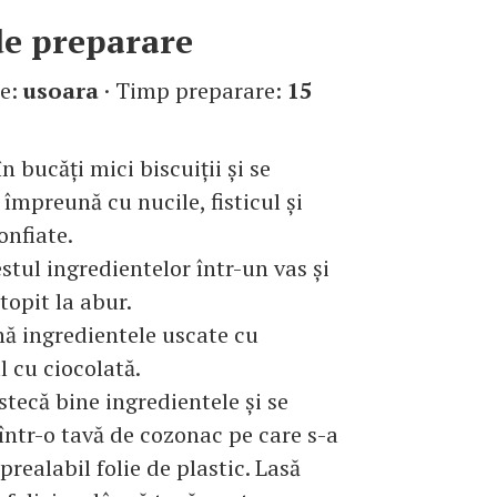
e preparare
te:
usoara
· Timp preparare:
15
în bucăţi mici biscuiţii şi se
împreună cu nucile, fisticul şi
onfiate.
estul ingredientelor într-un vas şi
 topit la abur.
ă ingredientele uscate cu
 cu ciocolată.
stecă bine ingredientele şi se
într-o tavă de cozonac pe care s-a
prealabil folie de plastic. Lasă