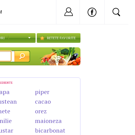
Nu ai cont?
Inregistreaza-
M
ORI
RETETE FAVORITE
REDIENTE
apa
piper
ustean
cacao
nete
orez
nilie
maioneza
star
bicarbonat