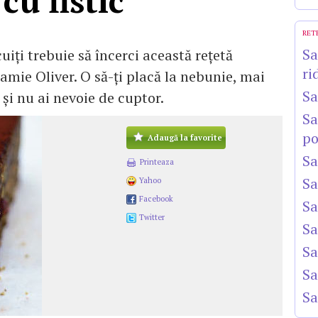
 cu fistic
RET
Sa
uiţi trebuie să încerci această reţetă
ri
amie Oliver. O să-ţi placă la nebunie, mai
Sa
 şi nu ai nevoie de cuptor.
Sa
po
Adaugă la favorite
Sa
Printeaza
Sa
Yahoo
Facebook
Sa
Twitter
Sa
Sa
Sa
Sa