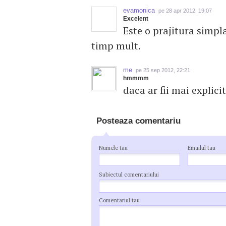
evamonica
pe 28 apr 2012, 19:07
Excelent
Este o prajitura simpl
timp mult.
me
pe 25 sep 2012, 22:21
hmmmm
daca ar fii mai explici
Posteaza comentariu
Numele tau
Emailul tau
Subiectul comentariului
Comentariul tau