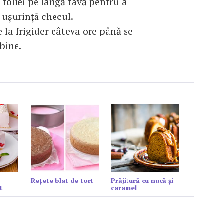
 foliei pe lângă tavă pentru a
 uşurinţă checul.
e la frigider câteva ore până se
 bine.
Reţete blat de tort
Prăjitură cu nucă și
t
caramel