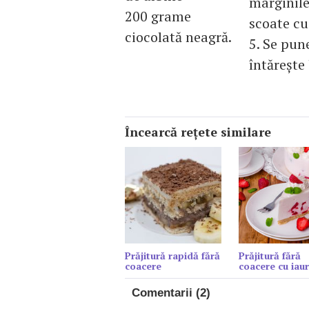
marginile
200 grame
scoate cu
ciocolată neagră.
5. Se pun
întăreşte
Încearcă reţete similare
Prăjitură rapidă fără
Prăjitură fără
coacere
coacere cu iaur
Comentarii (2)