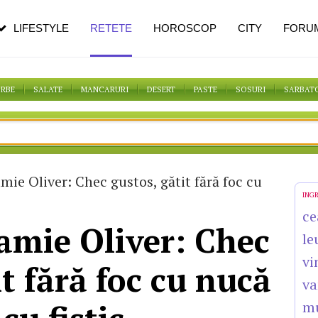
pe măsură ce înaintezi în vârstă
LIFESTYLE
RETETE
HOROSCOP
CITY
FORU
ORBE
SALATE
MANCARURI
DESERT
PASTE
SOSURI
SARBAT
amie Oliver: Chec gustos, gătit fără foc cu
ING
ce
Jamie Oliver: Chec
le
vi
it fără foc cu nucă
va
mu