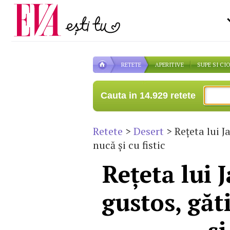
Carieră
la medic
Actualitate
RETETE
APERITIVE
SUPE SI CI
Cauta in 14.929 retete
Retete
>
Desert
> Reţeta lui J
nucă şi cu fistic
Reţeta lui 
gustos, găt