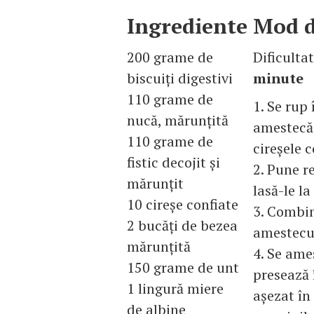
Ingrediente
Mod d
200 grame de
Dificulta
biscuiţi digestivi
minute
110 grame de
1. Se rup 
nucă, mărunţită
amestecă 
110 grame de
cireşele c
fistic decojit şi
2. Pune r
mărunţit
lasă-le la
10 cireşe confiate
3. Combin
2 bucăţi de bezea
amestecul
mărunţită
4. Se ame
150 grame de unt
presează 
1 lingură miere
aşezat în 
de albine