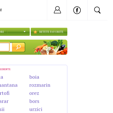
Nu ai cont?
Inregistreaza-
M
ORI
RETETE FAVORITE
REDIENTE
ta
boia
mantana
rozmarin
rtofi
orez
arar
bors
sii
urzici