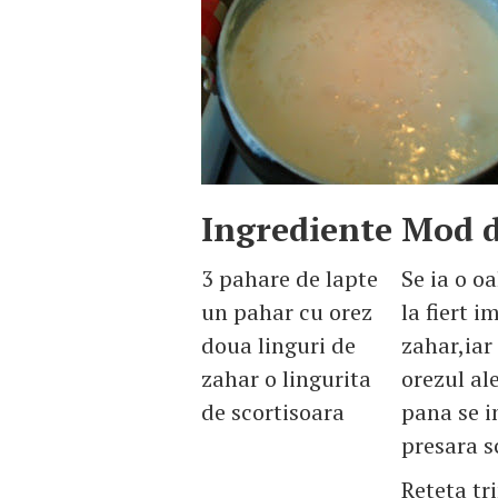
Ingrediente
Mod d
3 pahare de lapte
Se ia o oa
un pahar cu orez
la fiert 
doua linguri de
zahar,iar
zahar o lingurita
orezul ale
de scortisoara
pana se i
presara s
Reteta tr