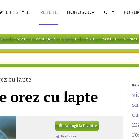
n vârstă
de dureroasă este investigația
LIFESTYLE
RETETE
HOROSCOP
CITY
FORU
ORBE
SALATE
MANCARURI
DESERT
PASTE
SOSURI
SARBAT
ez cu lapte
ING
e orez cu lapte
vi
s
ca
m
Adaugă la favorite
ro
Printeaza