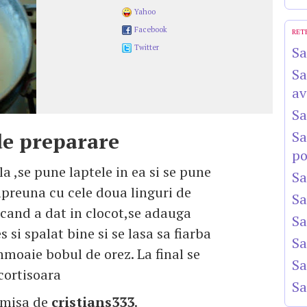
Yahoo
Facebook
RET
Twitter
Sa
Sa
av
Sa
e preparare
Sa
po
la ,se pune laptele in ea si se pune
Sa
impreuna cu cele doua linguri de
Sa
 cand a dat in clocot,se adauga
Sa
s si spalat bine si se lasa sa fiarba
Sa
nmoaie bobul de orez. La final se
Sa
cortisoara
Sa
imisa de
cristians333
.