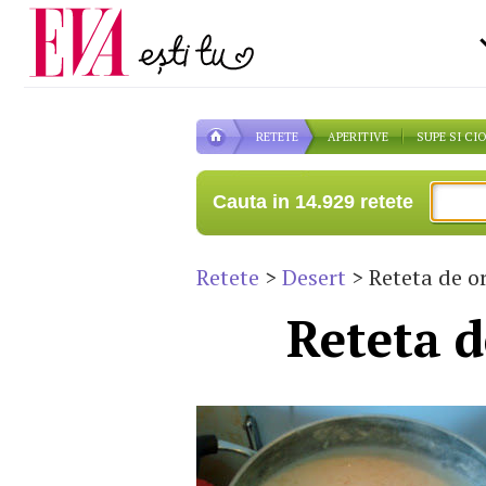
Carieră
pe măsură ce înaintezi î
Actualitate
RETETE
APERITIVE
SUPE SI CI
Cauta in 14.929 retete
Retete
>
Desert
> Reteta de or
Reteta d