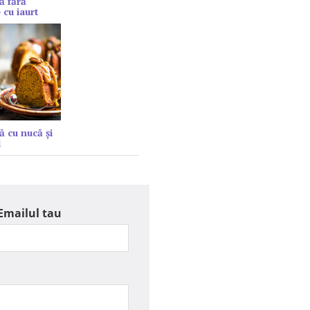
ă fără
 cu iaurt
ă cu nucă și
l
Emailul tau