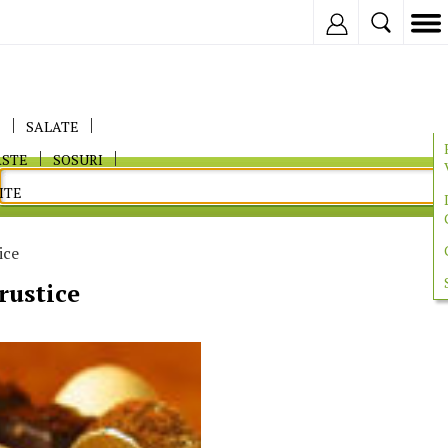
Inregistreaza
E
SALATE
ASTE
SOSURI
ITE
ice
rustice