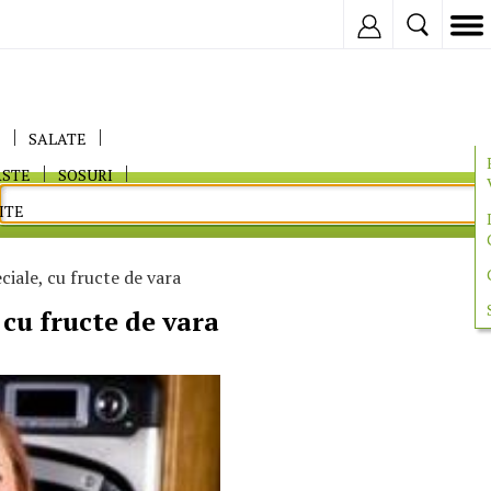
Inregistreaza
E
SALATE
ASTE
SOSURI
ITE
ciale, cu fructe de vara
 cu fructe de vara