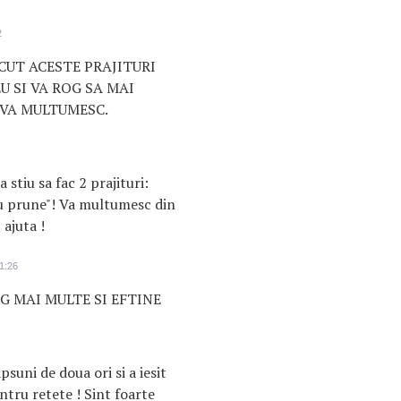
2
CUT ACESTE PRAJITURI
EU SI VA ROG SA MAI
.VA MULTUMESC.
a stiu sa fac 2 prajituri:
 cu prune"! Va multumesc din
ajuta !
1:26
G MAI MULTE SI EFTINE
suni de doua ori si a iesit
tru retete ! Sint foarte