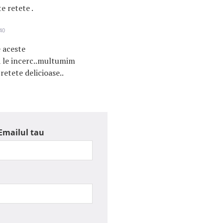
e retete .
40
e aceste
 sa le incerc..multumim
retete delicioase..
Emailul tau