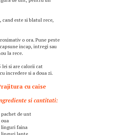
ngura de unt, pentru un
 cand este si blatul rece,
aproximativ o ora. Pune peste
capsune incap, intregi sau
nou la rece.
ei si are calorii cat
u incredere si a doua zi.
rajitura cu caise
ngrediente si cantitati:
 pachet de unt
 oua
 linguri faina
 linguri lapte