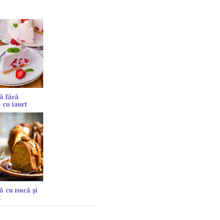
ă fără
 cu iaurt
ă cu nucă și
l