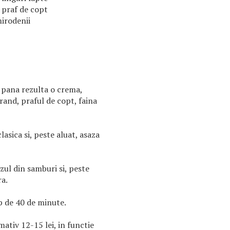
 praf de copt
irodenii
 pana rezulta o crema,
 rand, praful de copt, faina
lasica si, peste aluat, asaza
zul din samburi si, peste
ra.
p de 40 de minute.
mativ 12-15 lei, in functie