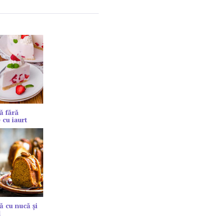
ă fără
 cu iaurt
ă cu nucă și
l