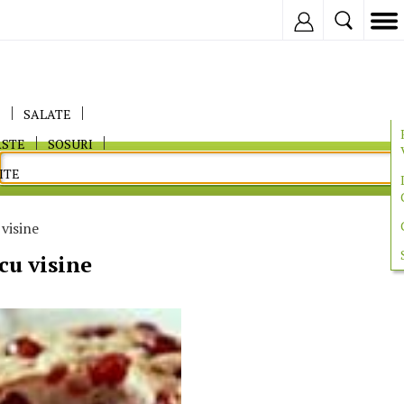
Inregistreaza
E
SALATE
ASTE
SOSURI
ITE
 visine
cu visine