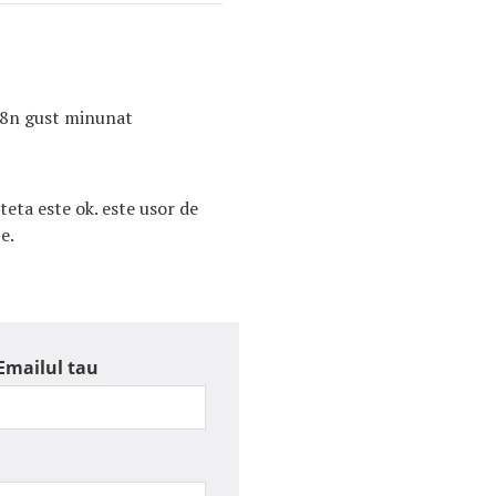
 u8n gust minunat
eta este ok. este usor de
e.
Emailul tau