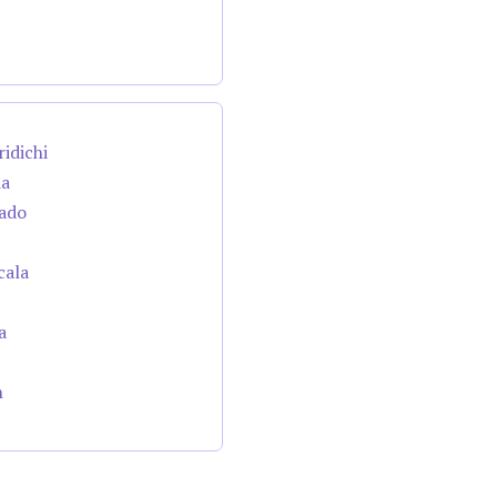
ridichi
da
cado
cala
a
n