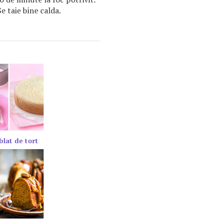
e taie bine calda.
blat de tort