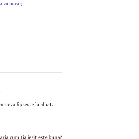
ă cu nucă și
l
2
r ceva lipseste la aluat.
aria cum tia iesit este buna?