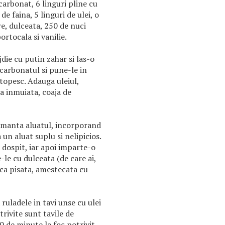
icarbonat, 6 linguri pline cu
e faina, 5 linguri de ulei, o
re, dulceata, 250 de nuci
ortocala si vanilie.
jdie cu putin zahar si las-o
carbonatul si pune-le in
topesc. Adauga uleiul,
ia inmuiata, coaja de
amanta aluatul, incorporand
 un aluat suplu si nelipicios.
 dospit, iar apoi imparte-o
-le cu dulceata (de care ai,
uca pisata, amestecata cu
ruladele in tavi unse cu ulei
trivite sunt tavile de
 de minute la foc potrivit.