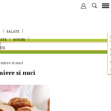
Inregistreaza
E
SALATE
ASTE
SOSURI
ITE
 miere si nuci
miere si nuci