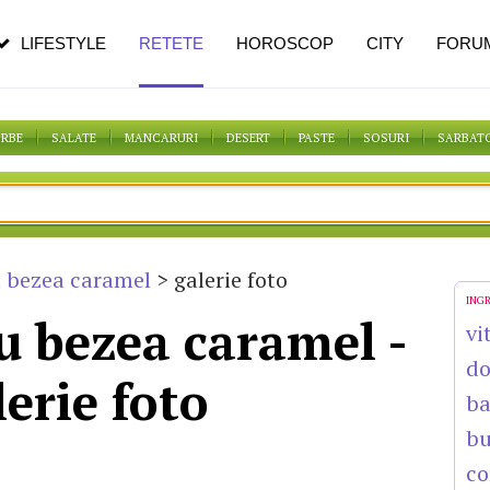
n vârstă
de dureroasă este investigația
LIFESTYLE
RETETE
HOROSCOP
CITY
FORU
ORBE
SALATE
MANCARURI
DESERT
PASTE
SOSURI
SARBAT
u bezea caramel
> galerie foto
ING
u bezea caramel -
vi
do
lerie foto
b
bu
co