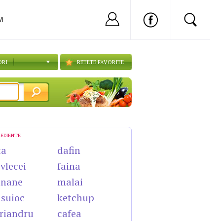
Nu ai cont?
Inregistreaza-
M
ORI
RETETE FAVORITE
REDIENTE
ta
dafin
vlecei
faina
anane
malai
suioc
ketchup
riandru
cafea