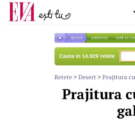
Carieră
pe măsură ce înaintezi î
Actualitate
RETETE
APERITIVE
SUPE SI CI
Cauta in 14.929 retete
Retete
>
Desert
>
Prajitura c
Prajitura c
ga