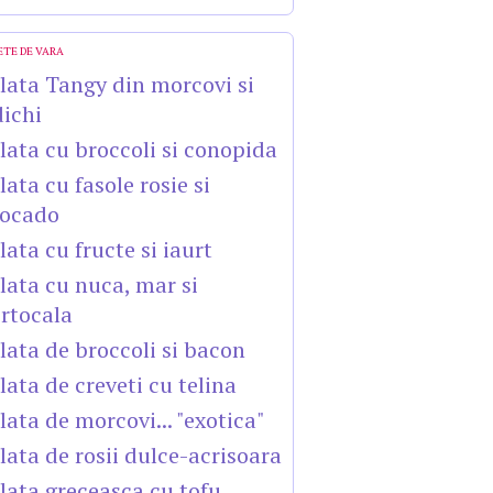
ETE DE VARA
lata Tangy din morcovi si
dichi
lata cu broccoli si conopida
lata cu fasole rosie si
ocado
lata cu fructe si iaurt
lata cu nuca, mar si
rtocala
lata de broccoli si bacon
lata de creveti cu telina
lata de morcovi... "exotica"
lata de rosii dulce-acrisoara
lata greceasca cu tofu