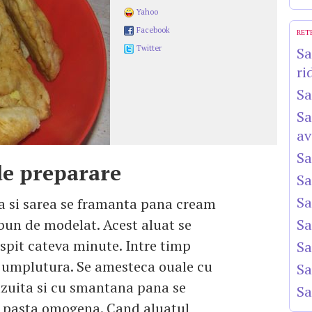
Yahoo
Facebook
RET
Twitter
Sa
ri
Sa
Sa
av
Sa
e preparare
Sa
Sa
a si sarea se framanta pana cream
bun de modelat. Acest aluat se
Sa
ospit cateva minute. Intre timp
Sa
 umplutura. Se amesteca ouale cu
Sa
zuita si cu smantana pana se
Sa
o pasta omogena. Cand aluatul