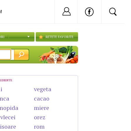
Nu ai cont?
Inregistreaza-
M
ORI
RETETE FAVORITE
REDIENTE
i
vegeta
nca
cacao
nopida
miere
vlecei
orez
isoare
rom