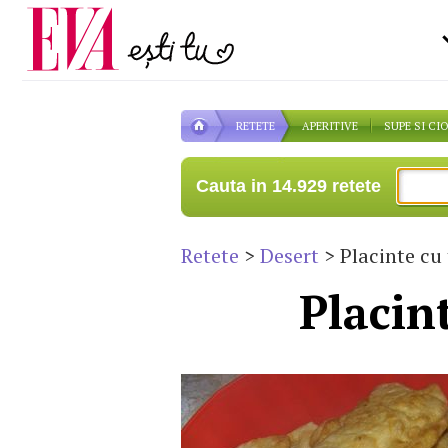
Carieră
pe măsură ce înaintezi î
Actualitate
RETETE
APERITIVE
SUPE SI CI
Cauta in 14.929 retete
Retete
>
Desert
> Placinte cu
Placin