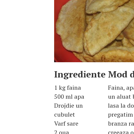
Ingrediente
Mod d
1 kg faina
Faina, ap
500 ml apa
un aluat 
Drojdie un
lasa la d
cubulet
pregatim
Varf sare
branza ra
2 oua
creeaza 