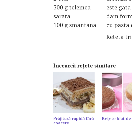
300 g telemea
este gata
sarata
dam forma
100 g smantana
cu pasta 
Reteta tr
Încearcă reţete similare
Prăjitură rapidă fără
Reţete blat de 
coacere