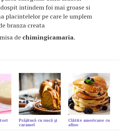
 dospit intindem foi mai groase si
 placintelelor pe care le umplem
de branza creata
imisa de
chimingicamaria
.
tort
Prăjitură cu nucă și
Clătite americane cu
caramel
afine