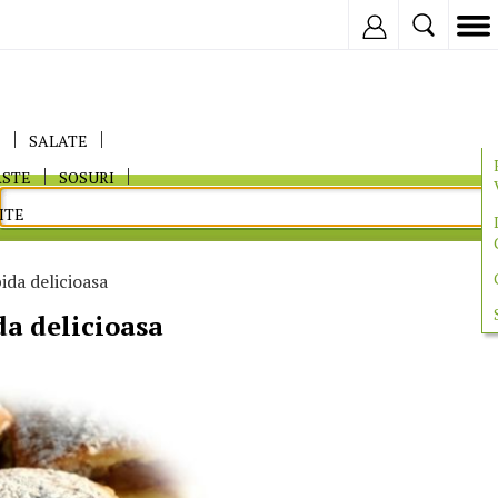
Inregistreaza
E
SALATE
ASTE
SOSURI
ITE
ida delicioasa
da delicioasa