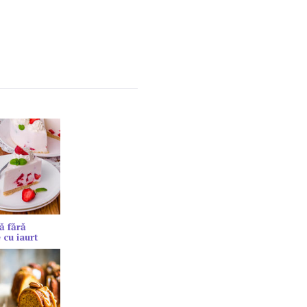
ă fără
 cu iaurt