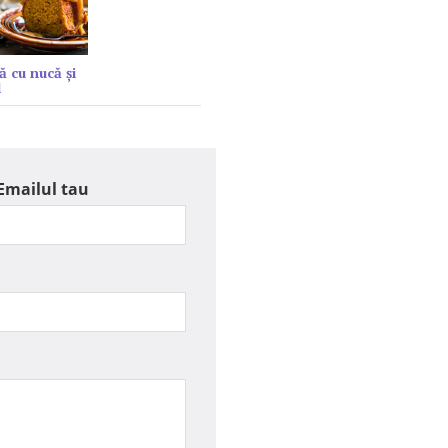
ă cu nucă și
l
Emailul tau