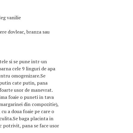
leg vanilie
ere dovleac, branza sau
ele si se pune intr-un
arna cele 9 linguri de apa
pentru omogenizare.Se
 putin cate putin, pana
 foarte usor de manevrat.
rima foaie o puneti in tava
 margarinei din compozitie),
 cu a doua foaie pe care o
rculita.Se baga placinta in
c potrivit, pana se face usor