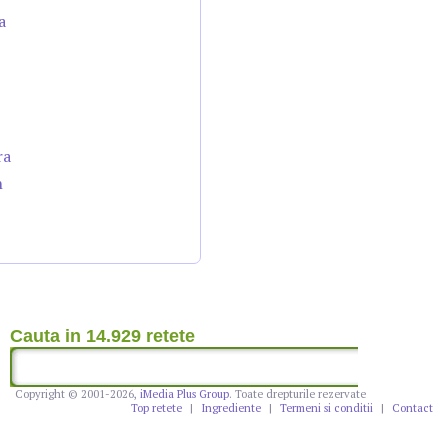
a
ra
n
Cauta in 14.929 retete
Copyright © 2001-2026,
iMedia Plus Group
. Toate drepturile rezervate
Top retete
|
Ingrediente
|
Termeni si conditii
|
Contact