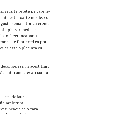
ai reusite retete pe care le-
cinta este foarte moale, cu
n gust asemanator cu crema
 simplu si repede, cu
 s-o faceti neaparat!
branza de fapt cred ca poti
eva ca este o placinta cu
e decongeleze, in acest timp
ai intai amestecati iaurtul
a cea de iaurt.
 fi umplutura.
veti nevoie de o tava