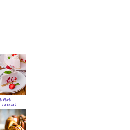
ă fără
 cu iaurt