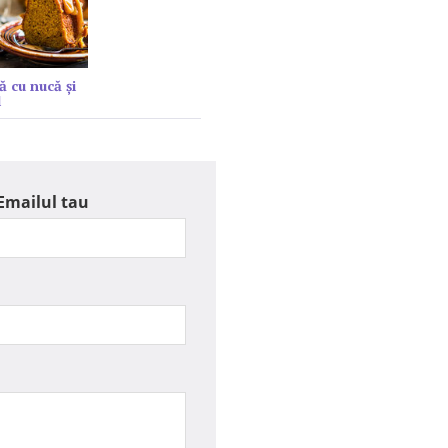
ă cu nucă și
l
Emailul tau