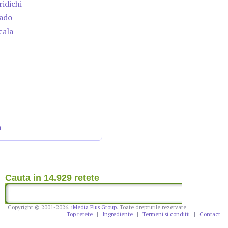
ridichi
cado
cala
n
Cauta in 14.929 retete
Copyright © 2001-2026,
iMedia Plus Group
. Toate drepturile rezervate
Top retete
|
Ingrediente
|
Termeni si conditii
|
Contact