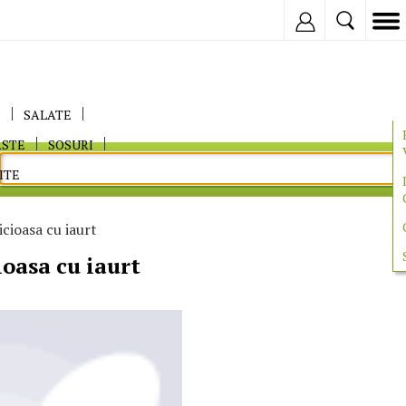
Inregistreaza
E
SALATE
ASTE
SOSURI
ITE
icioasa cu iaurt
ioasa cu iaurt