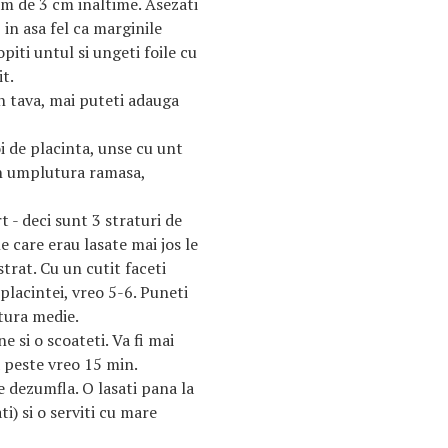
m de 3 cm inaltime. Asezati
 in asa fel ca marginile
opiti untul si ungeti foile cu
t.
n tava, mai puteti adauga
oi de placinta, unse cu unt
in umplutura ramasa,
rt - deci sunt 3 straturi de
e care erau lasate mai jos le
strat. Cu un cutit faceti
placintei, vreo 5-6. Puneti
tura medie.
e si o scoateti. Va fi mai
 peste vreo 15 min.
e dezumfla. O lasati pana la
i) si o serviti cu mare