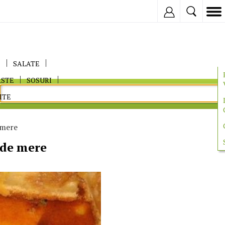
Inregistreaza
E
SALATE
ASTE
SOSURI
ITE
 mere
 de mere