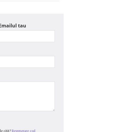
Emailul tau
e citit?
Regenerare cod