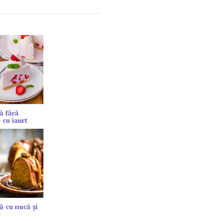
ă fără
 cu iaurt
ă cu nucă și
l