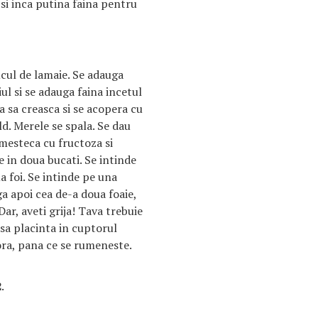
si inca putina faina pentru
ucul de lamaie. Se adauga
iul si se adauga faina incetul
a sa creasca si se acopera cu
ald. Merele se spala. Se dau
mesteca cu fructoza si
e in doua bucati. Se intinde
a foi. Se intinde pe una
a apoi cea de-a doua foaie,
Dar, aveti grija! Tava trebuie
asa placinta in cuptorul
 ora, pana ce se rumeneste.
2
.