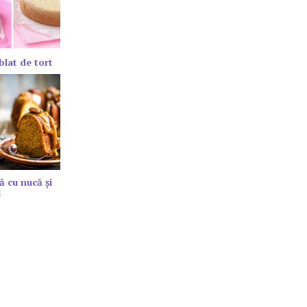
blat de tort
ă cu nucă și
l