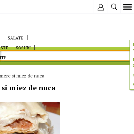
Inregistreaza
E
SALATE
ASTE
SOSURI
ITE
mere si miez de nuca
 si miez de nuca