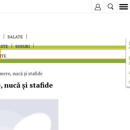
Inregistreaza
E
SALATE
ASTE
SOSURI
ITE
mere, nucă și stafide
 nucă și stafide