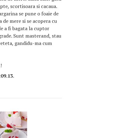
pte, scortisoara si cacaua.
argarina se pune o foaie de
a de mere si se acopera cu
de a fi bagata la cuptor
grade. Sunt masterand, stau
a reteta, gandidu-ma cum
!
t09.13
.