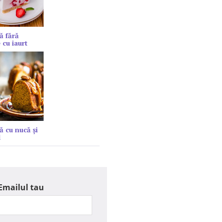
ă fără
 cu iaurt
ă cu nucă și
l
Emailul tau