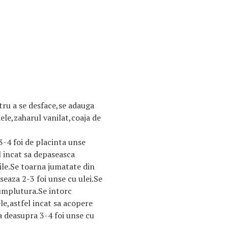
tru a se desface,se adauga
dele,zaharul vanilat,coaja de
 3-4 foi de placinta unse
el incat sa depaseasca
iile.Se toarna jumatate din
eaza 2-3 foi unse cu ulei.Se
umplutura.Se intorc
le,astfel incat sa acopere
 deasupra 3-4 foi unse cu