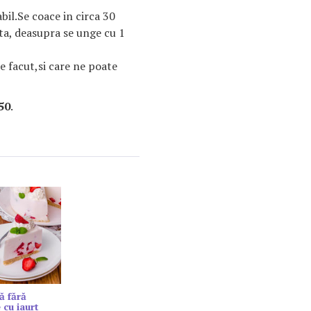
bil.Se coace in circa 30
ta, deasupra se unge cu 1
de facut,si care ne poate
50
.
ă fără
 cu iaurt