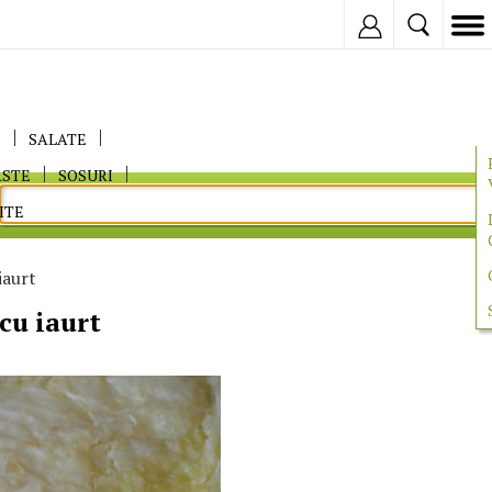
Inregistreaza
E
SALATE
ASTE
SOSURI
ITE
iaurt
cu iaurt