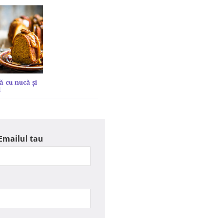
ă cu nucă și
l
Emailul tau