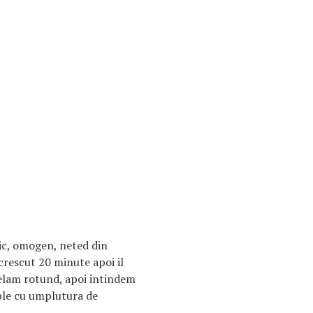
ic, omogen, neted din
 crescut 20 minute apoi il
elam rotund, apoi intindem
mple cu umplutura de