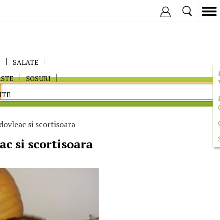
Inregistreaza
E
SALATE
ASTE
SOSURI
ITE
dovleac si scortisoara
ac si scortisoara