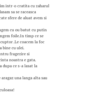
im intr-o cratita cu zaharul
 lasam sa se raceasca
ate sfere de aluat avem si
ngem cu ou batut cu putin
ungem foile.In timp ce se
 cuptor .Le coacem la foc
a bine cu ulei.
ntru fragezire si
inta noastra e gata.
a dupa ce s-a lasat la
e aragaz una langa alta sau
culoasa!