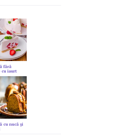
ă fără
 cu iaurt
ă cu nucă și
l