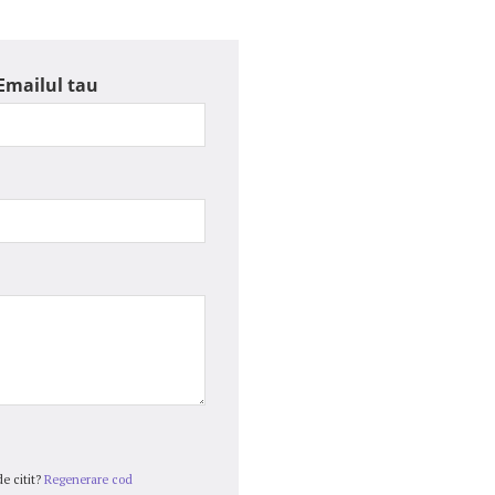
Emailul tau
e citit?
Regenerare cod