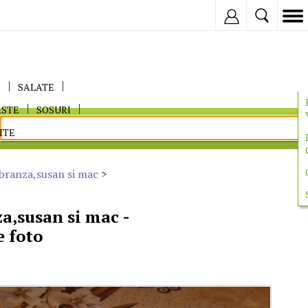
Inregistreaza
E
SALATE
ASTE
SOSURI
ITE
 branza,susan si mac
>
a,susan si mac -
e foto