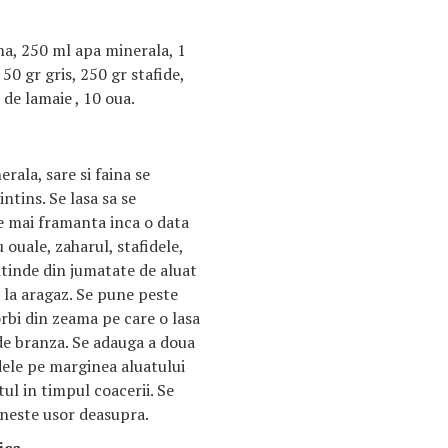
na, 250 ml apa minerala, 1
50 gr gris, 250 gr stafide,
 de lamaie , 10 oua.
rala, sare si faina se
ntins. Se lasa sa se
e mai framanta inca o data
 ouale, zaharul, stafidele,
intinde din jumatate de aluat
e la aragaz. Se pune peste
orbi din zeama pe care o lasa
e branza. Se adauga a doua
odele pe marginea aluatului
ul in timpul coacerii. Se
neste usor deasupra.
ica
.