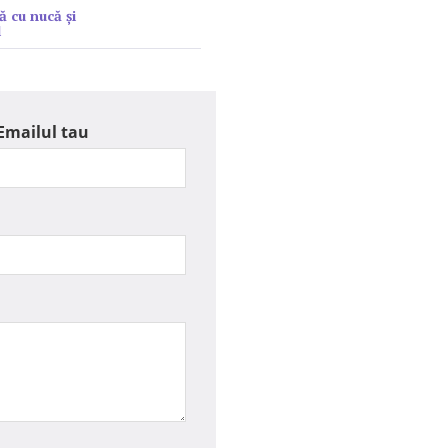
ă cu nucă și
l
Emailul tau