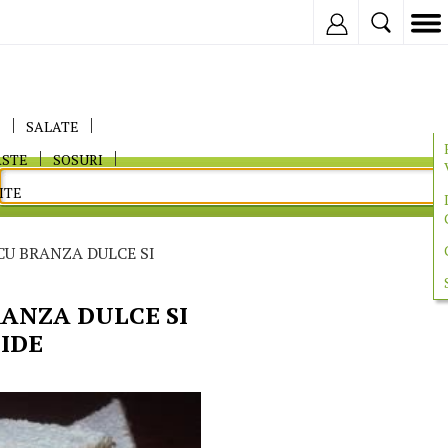
Inregistreaza
E
SALATE
ASTE
SOSURI
ITE
CU BRANZA DULCE SI
ANZA DULCE SI
IDE