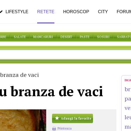
n vârstă
de dureroasă este investigația
LIFESTYLE
RETETE
HOROSCOP
CITY
FORU
ORBE
SALATE
MANCARURI
DESERT
PASTE
SOSURI
SARBAT
 branza de vaci
ING
u branza de vaci
br
p
ve
le
Adaugă la favorite
m
Printeaza