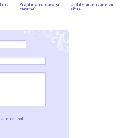
tort
Prăjitură cu nucă și
Clătite americane cu
caramel
afine
Regenerare cod