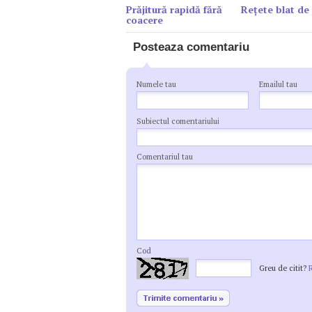
Prăjitură rapidă fără
Reţete blat de 
coacere
Posteaza comentariu
Numele tau
Emailul tau
Subiectul comentariului
Comentariul tau
Cod
Greu de citit?