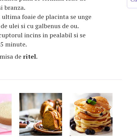
si branza.
it ultima foaie de placinta se unge
 de ulei si cu galbenus de ou.
cuptorul incins in pealabil si se
45 minute.
imisa de
ritel
.