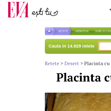
Carieră
pe măsură ce înaintezi î
Actualitate
RETETE
APERITIVE
SUPE SI CI
Cauta in 14.929 retete
Retete
>
Desert
> Placinta cu
Placinta c