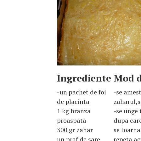
Ingrediente
Mod d
-un pachet de foi
-se amest
de placinta
zaharul,s
1 kg branza
-se unge 
proaspata
dupa care
300 gr zahar
se toarna
un praf de sare
repeta ac