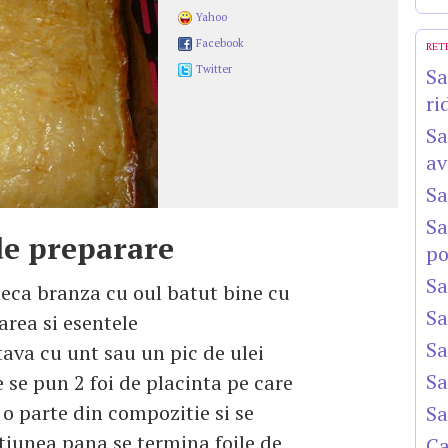
Yahoo
Facebook
RET
Twitter
Sa
ri
Sa
av
Sa
Sa
e preparare
po
Sa
eca branza cu oul batut bine cu
Sa
area si esentele
Sa
tava cu unt sau un pic de ulei
Sa
 se pun 2 foi de placinta pe care
 o parte din compozitie si se
Sa
tiunea pana se termina foile de
Ca