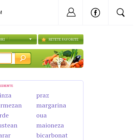
Nu ai cont?
Inregistreaza-
M
ORI
RETETE FAVORITE
REDIENTE
inza
praz
armezan
margarina
rde
oua
ustean
maioneza
arar
bicarbonat