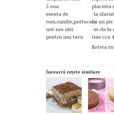
5 oua
placinta 
esenta de
-la sfars
rom,vanilie,portocala
cu un pic
unt sau ulei
-se da la 
pentru uns tava
tine cca 
Reteta tr
Încearcă reţete similare