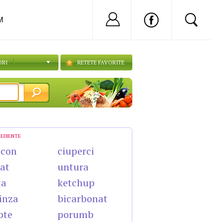
Nu ai cont?
Inregistreaza-
M
ORI
RETETE FAVORITE
REDIENTE
acon
ciuperci
cat
untura
ta
ketchup
inza
bicarbonat
pte
porumb