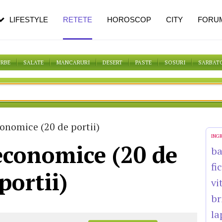
pe măsură ce înaintezi în vârstă
LIFESTYLE
RETETE
HOROSCOP
CITY
FORU
ORBE
SALATE
MANCARURI
DESERT
PASTE
SOSURI
SARBAT
onomice (20 de portii)
ING
economice (20 de
b
fi
portii)
vi
br
la