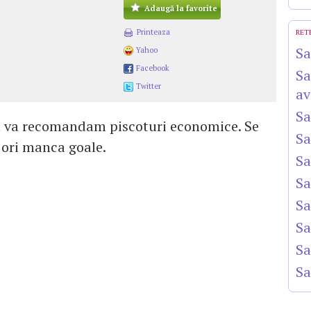
Adaugă la favorite
Printeaza
RET
Sa
Yahoo
Facebook
Sa
Twitter
av
Sa
tin va recomandam piscoturi economice. Se
Sa
, ori manca goale.
Sa
Sa
Sa
Sa
Sa
Sa