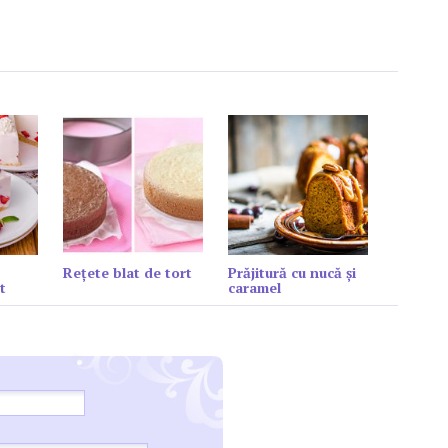
Reţete blat de tort
Prăjitură cu nucă și
t
caramel