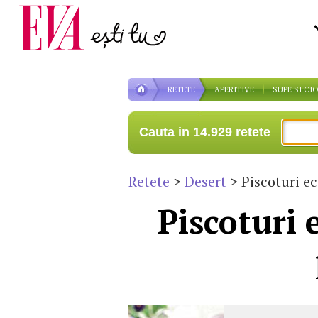
Carieră
la medic
Actualitate
RETETE
APERITIVE
SUPE SI CI
Cauta in 14.929 retete
Retete
>
Desert
> Piscoturi ec
Piscoturi 