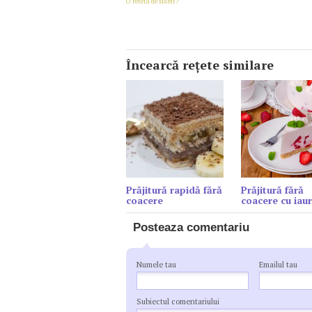
O reteta de slabit?
Încearcă reţete similare
Prăjitură rapidă fără
Prăjitură fără
coacere
coacere cu iaur
Posteaza comentariu
Numele tau
Emailul tau
Subiectul comentariului