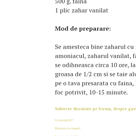
500 g. faina
1 plic zahar vanilat
Mod de preparare:
Se amesteca bine zaharul cu 
amoniacul, zaharul vanilat, f
se odihneasca circa 10 ore, l
groasa de 1/2 cm si se taie al
pe o tava presarata cu faina, l
foc potrivit, 10-15 minute.
Subiecte discutate pe forum, despre ga
Ce mai gatiti?
Mancare cu ciuperci