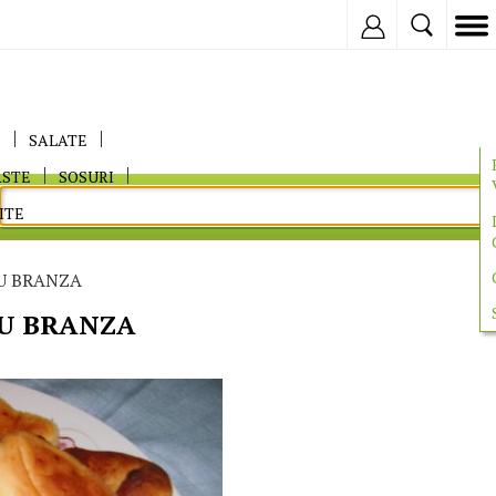
Inregistreaza
E
SALATE
ASTE
SOSURI
ITE
U BRANZA
U BRANZA