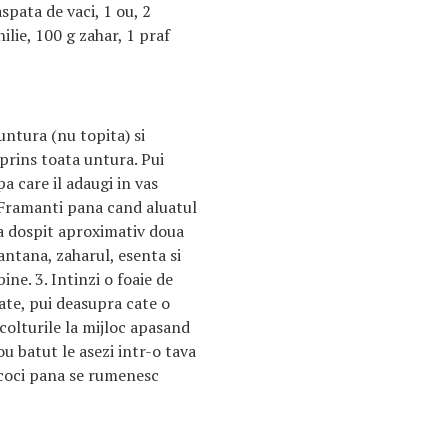
pata de vaci, 1 ou, 2
ilie, 100 g zahar, 1 praf
 untura (nu topita) si
prins toata untura. Pui
pa care il adaugi in vas
 Framanti pana cand aluatul
 la dospit aproximativ doua
antana, zaharul, esenta si
ine. 3. Intinzi o foaie de
rate, pui deasupra cate o
colturile la mijloc apasand
ou batut le asezi intr-o tava
e coci pana se rumenesc