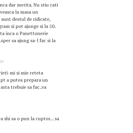
ca dar merita. Nu stiu cati
rveasca la masa un
sunt destul de ridicate,
ram si pot ajunge si la 50.
ta inca o Panettonerie
sper sa ajung sa-l fac si la
:12
ieti-mi si mie reteta
e pt a putea prepara un
asta trebuie sa fac..va
 shi sa o pun la cuptor... sa