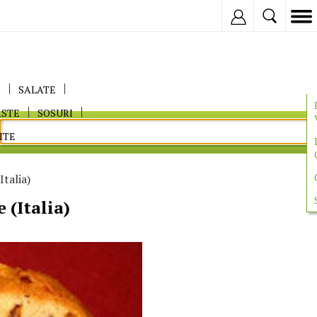
Inregistreaza
E
SALATE
ASTE
SOSURI
ITE
talia)
 (Italia)