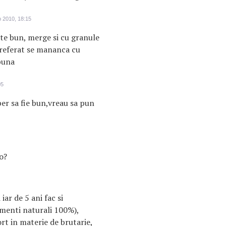
 2010, 18:15
rte bun, merge si cu granule
 preferat se mananca cu
buna
05
er sa fie bun,vreau sa pun
o?
iar de 5 ani fac si
rmenti naturali 100%),
rt in materie de brutarie,