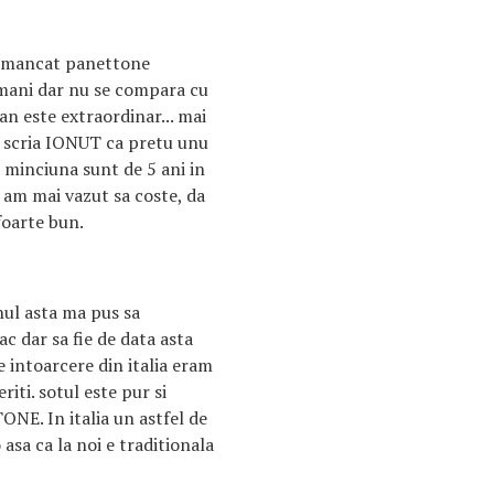
m mancat panettone
omani dar nu se compara cu
ian este extraordinar... mai
 scria IONUT ca pretu unu
 minciuna sunt de 5 ani in
u am mai vazut sa coste, da
foarte bun.
nul asta ma pus sa
c dar sa fie de data asta
 intoarcere din italia eram
riti. sotul este pur si
NE. In italia un astfel de
sa ca la noi e traditionala