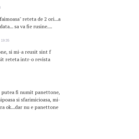
3
aimoasa" reteta de 2 ori...a
ata... sa va fie rusine....
 19:35
e, si mi-a reusit sint f
t reteta intr-o revista
r putea fi numit panettone,
ipoasa si sfarimicioasa, mi-
era ok...dar nu e panettone