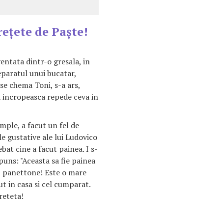
reţete de Paşte!
entata dintr-o gresala, in
reparatul unui bucatar,
se chema Toni, s-a ars,
sa incropeasca repede ceva in
mple, a facut un fel de
le gustative ale lui Ludovico
ebat cine a facut painea. I s-
puns: "Aceasta sa fie painea
i", panettone! Este o mare
t in casa si cel cumparat.
reteta!