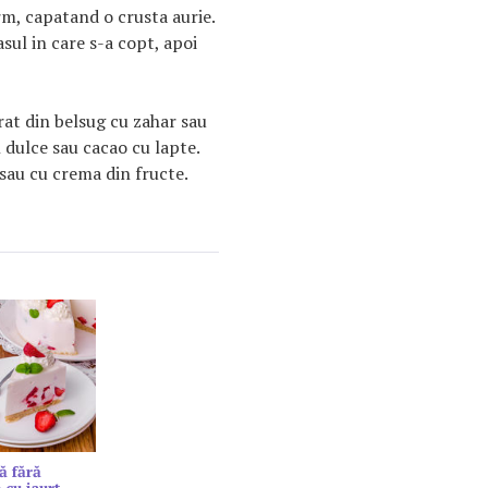
rm, capatand o crusta aurie.
asul in care s-a copt, apoi
drat din belsug cu zahar sau
n dulce sau cacao cu lapte.
 sau cu crema din fructe.
ă fără
 cu iaurt