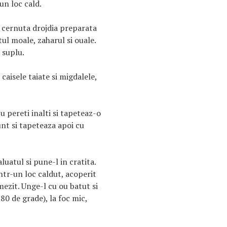
un loc cald.
 cernuta drojdia preparata
ul moale, zaharul si ouale.
 suplu.
caisele taiate si migdalele,
u pereti inalti si tapeteaz-o
unt si tapeteaza apoi cu
luatul si pune-l in cratita.
intr-un loc caldut, acoperit
ezit. Unge-l cu ou batut si
180 de grade), la foc mic,