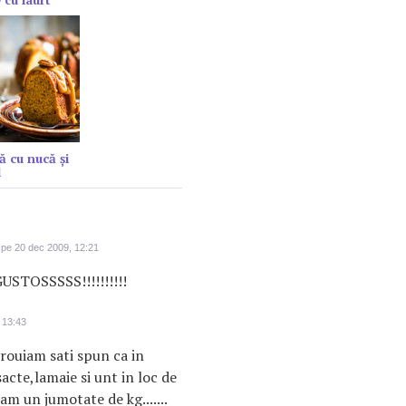
ă cu nucă și
l
pe 20 dec 2009, 12:21
GUSTOSSSSS!!!!!!!!!!
 13:43
vrouiam sati spun ca in
cte,lamaie si unt in loc de
m un jumotate de kg.......