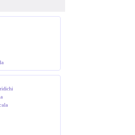
la
ridichi
da
cala