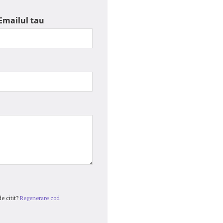
Emailul tau
e citit?
Regenerare cod