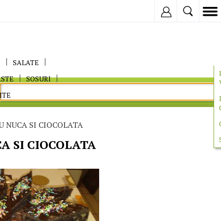
Inregistreaza
E
SALATE
ASTE
SOSURI
ITE
U NUCA SI CIOCOLATA
A SI CIOCOLATA