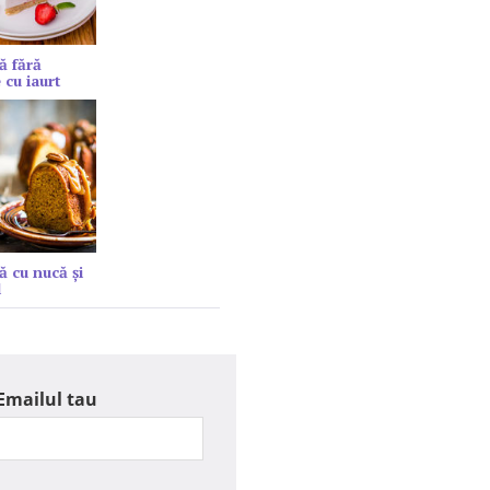
ă fără
 cu iaurt
ă cu nucă și
l
Emailul tau