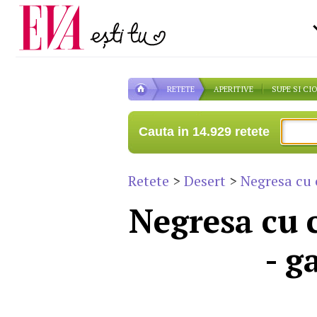
Carieră
pe măsură ce înaintezi î
Actualitate
RETETE
APERITIVE
SUPE SI CI
Cauta in 14.929 retete
Retete
>
Desert
>
Negresa cu c
Negresa cu c
- g