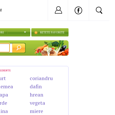
Nu ai cont?
Inregistreaza-
M
ORI
RETETE FAVORITE
REDIENTE
urt
coriandru
lemea
dafin
apa
hrean
rde
vegeta
lina
miere