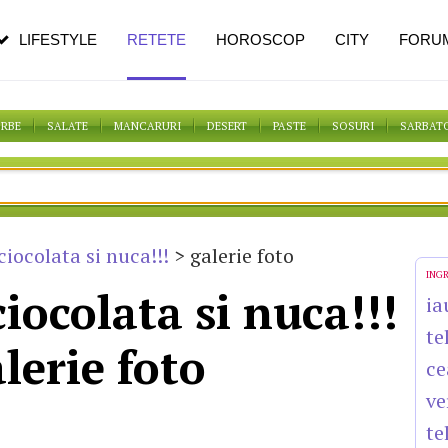
n vârstă
de dureroasă este investigația
LIFESTYLE
RETETE
HOROSCOP
CITY
FORU
ORBE
SALATE
MANCARURI
DESERT
PASTE
SOSURI
SARBAT
iocolata si nuca!!!
> galerie foto
ING
iocolata si nuca!!!
ia
te
alerie foto
ce
ve
te