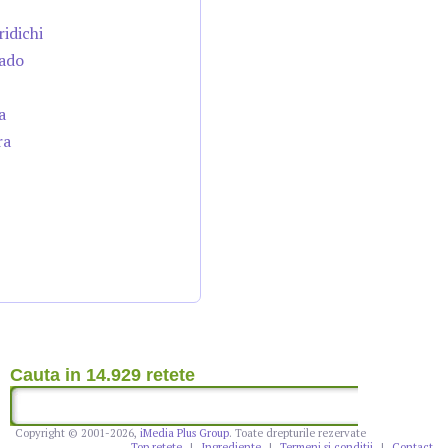
ridichi
cado
a
ra
Cauta in 14.929 retete
Copyright © 2001-2026,
iMedia Plus Group
. Toate drepturile rezervate
Top retete
|
Ingrediente
|
Termeni si conditii
|
Contact