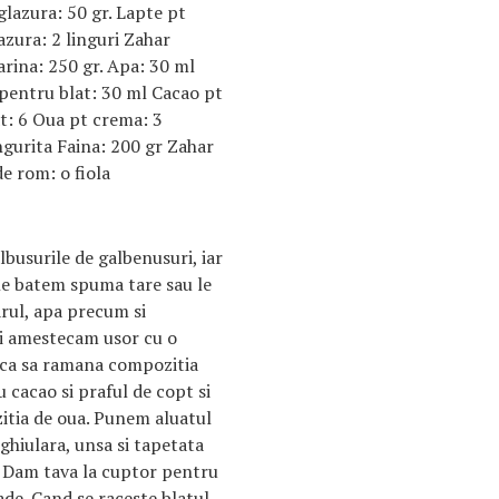
glazura: 50 gr. Lapte pt
azura: 2 linguri Zahar
arina: 250 gr. Apa: 30 ml
i pentru blat: 30 ml Cacao pt
at: 6 Oua pt crema: 3
ngurita Faina: 200 gr Zahar
de rom: o fiola
lbusurile de galbenusuri, iar
 le batem spuma tare sau le
ul, apa precum si
si amestecam usor cu o
, ca sa ramana compozitia
 cacao si praful de copt si
itia de oua. Punem aluatul
ghiulara, unsa si tapetata
t. Dam tava la cuptor pentru
de. Cand se raceste blatul,