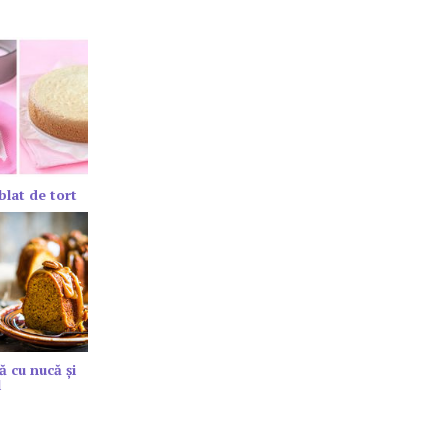
blat de tort
ă cu nucă și
l