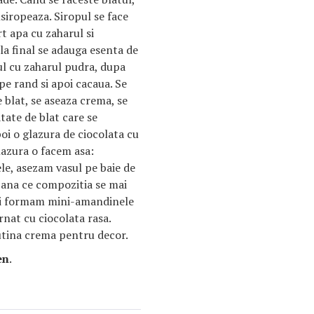
nsiropeaza. Siropul se face
rt apa cu zaharul si
 la final se adauga esenta de
l cu zaharul pudra, dupa
pe rand si apoi cacaua. Se
 blat, se aseaza crema, se
tate de blat care se
oi o glazura de ciocolata cu
azura o facem asa:
e, asezam vasul pe baie de
ana ce compozitia se mai
 si formam mini-amandinele
nat cu ciocolata rasa.
utina crema pentru decor.
en
.