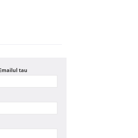
Emailul tau