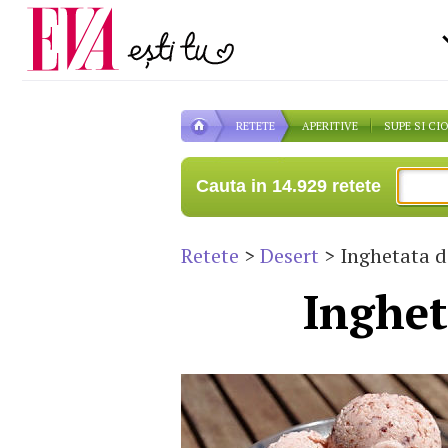
Carieră
pe măsură ce înaintezi î
Actualitate
RETETE
APERITIVE
SUPE SI CI
Cauta in 14.929 retete
Retete
>
Desert
> Inghetata d
Inghet