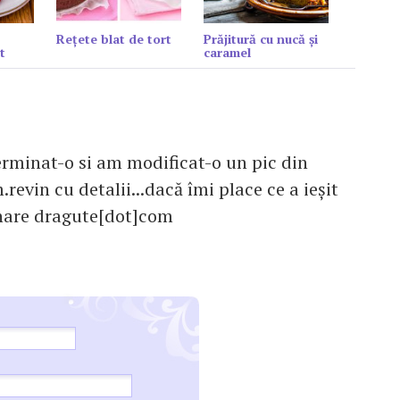
Reţete blat de tort
Prăjitură cu nucă și
t
caramel
erminat-o si am modificat-o un pic din
evin cu detalii...dacă îmi place ce a ieșit
inare dragute[dot]com