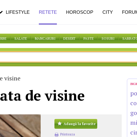
n vârstă
de dureroasă este investigația
LIFESTYLE
RETETE
HOROSCOP
CITY
FORU
ORBE
SALATE
MANCARURI
DESERT
PASTE
SOSURI
SARBAT
e visine
ING
ata de visine
po
co
go
mi
Adaugă la favorite
ci
Printeaza