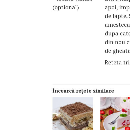
(optional)
apoi, imp
de lapte.
amesteca 
dupa cate
din nou c
de gheata
Reteta tr
Încearcă reţete similare