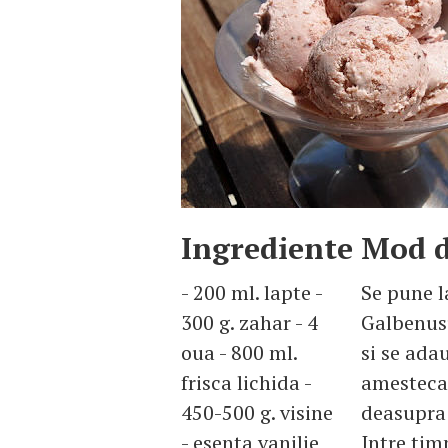
Ingrediente
Mod d
- 200 ml. lapte -
Se pune la
300 g. zahar - 4
Galbenusu
oua - 800 ml.
si se adau
frisca lichida -
amesteca
450-500 g. visine
deasupra s
- esenta vanilie
Intre timp