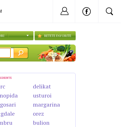
Nu ai cont?
Inregistreaza-
M
ORI
RETETE FAVORITE
REDIENTE
rc
delikat
nopida
usturoi
gosari
margarina
gdale
orez
mbru
bulion