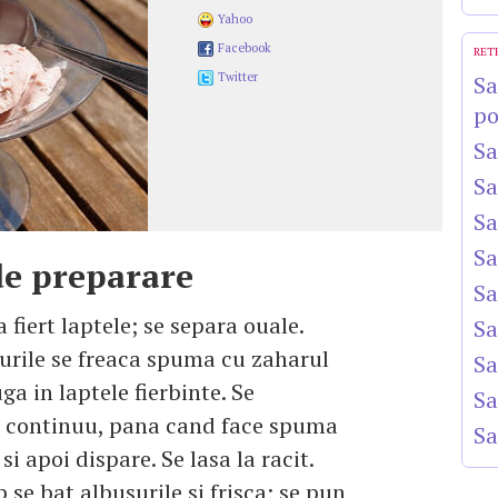
Yahoo
Facebook
RET
Twitter
Sa
po
Sa
Sa
Sa
Sa
e preparare
Sa
 fiert laptele; se separa ouale.
Sa
rile se freaca spuma cu zaharul
Sa
ga in laptele fierbinte. Se
Sa
 continuu, pana cand face spuma
Sa
i apoi dispare. Se lasa la racit.
 se bat albusurile si frisca; se pun