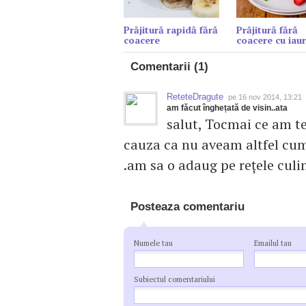
Prăjitură rapidă fără
Prăjitură fără
coacere
coacere cu iaur
Comentarii (1)
ReteteDragute
pe 16 nov 2014, 13:21
am făcut înghețată de visin..ata
salut, Tocmai ce am t
cauza ca nu aveam altfel cum.r
.am sa o adaug pe rețele cul
Posteaza comentariu
Numele tau
Emailul tau
Subiectul comentariului