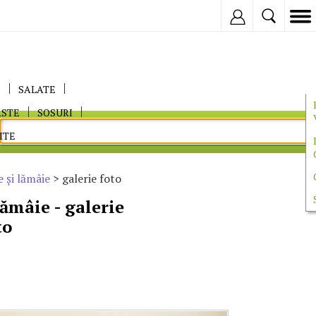
Inregistreaza
E
SALATE
ASTE
SOSURI
ITE
e şi lămâie
> galerie foto
lămâie - galerie
to