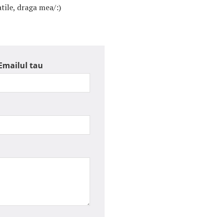
tile, draga mea/:)
Emailul tau