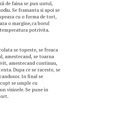
ii de faina se pun untul,
sodiu. Se framanta si apoi se
cupeaza cu o forma de tort,
eaza o margine,ca borul
a temperatura potrivita.
colata se topeste, se freaca
l, amestecand, se toarna
rivit, amestecand continuu,
enta. Dupa ce se raceste, se
andusor. In final se
 copt se umple cu
un visinele. Se pune in
tort.