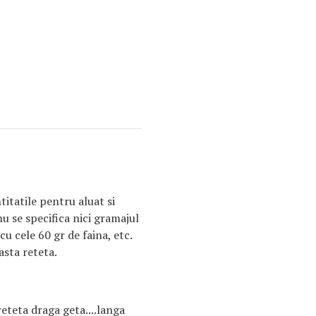
titatile pentru aluat si
 se specifica nici gramajul
 cu cele 60 gr de faina, etc.
asta reteta.
reteta draga geta....langa