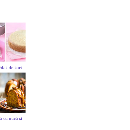
blat de tort
ă cu nucă și
l