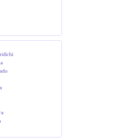
ridichi
da
cado
a
ra
n