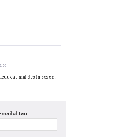
2:38
acut cat mai des in sezon.
Emailul tau