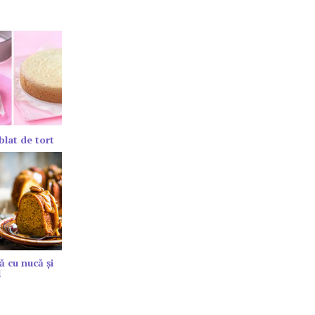
blat de tort
ă cu nucă și
l