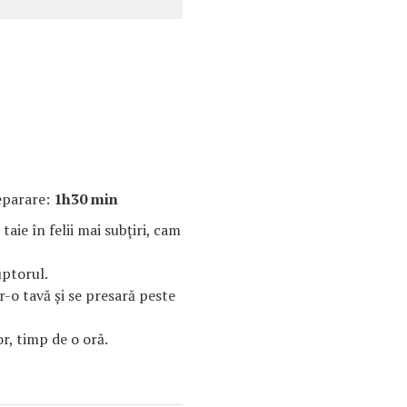
eparare:
1h30 min
 taie în felii mai subţiri, cam
uptorul.
tr-o tavă şi se presară peste
or, timp de o oră.