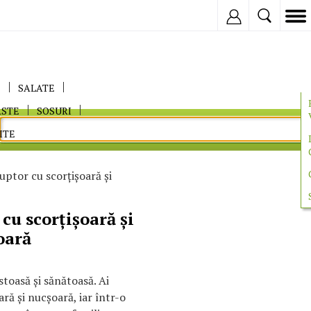
Inregistreaza
E
SALATE
ASTE
SOSURI
ITE
uptor cu scorţişoară şi
cu scorţişoară şi
oară
toasă şi sănătoasă. Ai
ră şi nucşoară, iar într-o