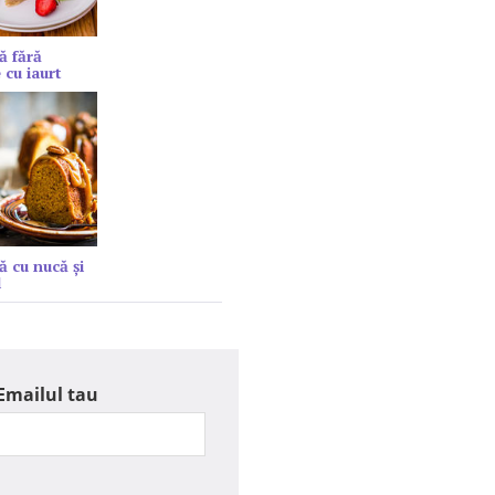
ă fără
 cu iaurt
ă cu nucă și
l
Emailul tau