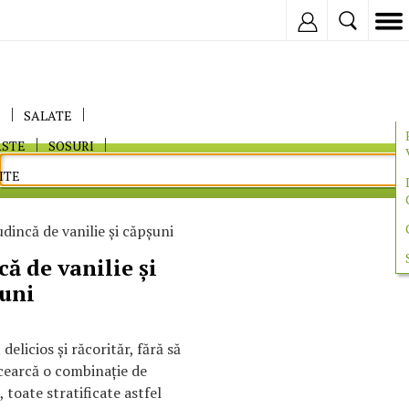
Inregistreaza
E
SALATE
ASTE
SOSURI
ITE
dincă de vanilie şi căpşuni
ă de vanilie şi
uni
delicios şi răcorităr, fără să
ncearcă o combinaţie de
 toate stratificate astfel