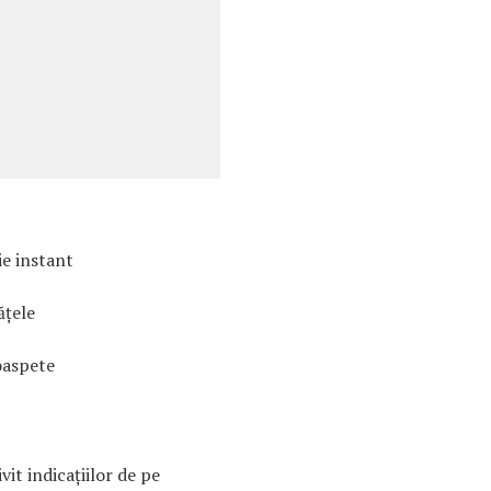
ie instant
căţele
oaspete
vit indicaţiilor de pe