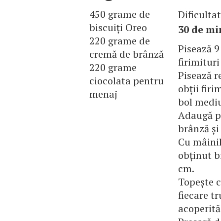
450 grame de
Dificulta
biscuiți Oreo
30 de mi
220 grame de
Pisează 9 
cremă de brânză
firimitur
220 grame
Pisează r
ciocolata pentru
obții firi
menaj
bol medi
Adaugă pe
brânză și
Cu mâinil
obținut b
cm.
Topește c
fiecare tr
acoperită