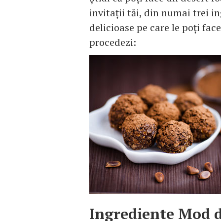
invitații tăi, din numai trei 
delicioase pe care le poți fac
procedezi:
Ingrediente
Mod d