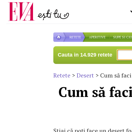
Carieră
la medic
Actualitate
RETETE
APERITIVE
SUPE SI CI
Cauta in 14.929 retete
Retete
>
Desert
> Cum să faci 
Cum să faci
Știai că poți face un desert f