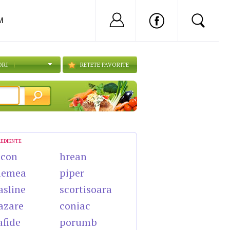
Nu ai cont?
Inregistreaza-
M
ORI
RETETE FAVORITE
REDIENTE
acon
hrean
lemea
piper
sline
scortisoara
azare
coniac
afide
porumb