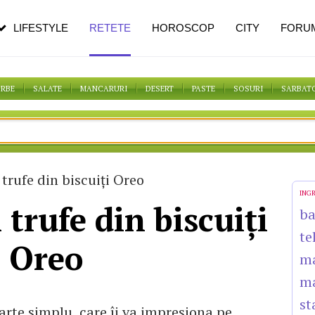
pe măsură ce înaintezi în vârstă
LIFESTYLE
RETETE
HOROSCOP
CITY
FORU
ORBE
SALATE
MANCARURI
DESERT
PASTE
SOSURI
SARBAT
trufe din biscuiți Oreo
ING
 trufe din biscuiți
b
te
Oreo
ma
m
st
oarte simplu, care îi va impresiona pe