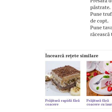
Presară d
păstrate.
Pune truf
de copt.
Pune tava 
răcească 
Încearcă reţete similare
Prăjitură rapidă fără
Prăjitură fără
coacere
coacere cu iaur