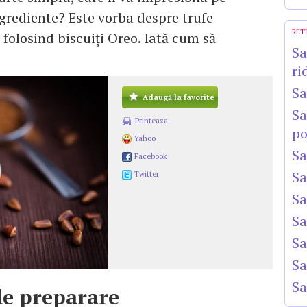
ingrediente? Este vorba despre trufe
RET
e folosind biscuiți Oreo. Iată cum să
Sa
ri
Sa
Adaugă la favorite
Sa
Printeaza
po
Yahoo
Sa
Facebook
Sa
Twitter
Sa
Sa
Sa
Sa
Sa
e preparare