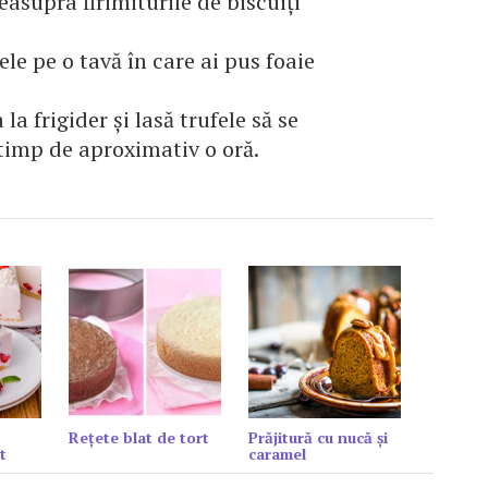
easupra firimiturile de biscuiți
ele pe o tavă în care ai pus foaie
la frigider și lasă trufele să se
timp de aproximativ o oră.
Reţete blat de tort
Prăjitură cu nucă și
t
caramel