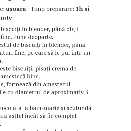
te:
usoara
· Timp preparare:
1h si
nute
biscuiți în blender, până obții
i fine. Pune deoparte.
estul de biscuiți în blender, până
mituri fine, pe care să le pui într-un
u.
ste biscuiții pisați crema de
 amestecă bine.
e, formează din amestecul
ile cu diametrul de aproximativ 3
iocolata la bain-marie și scufundă
ufă astfel încât să fie complet
.