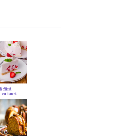
ă fără
 cu iaurt