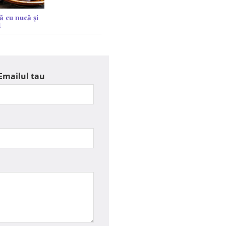
ă cu nucă și
l
Emailul tau