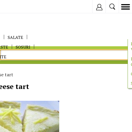
Inregistreaza
E
SALATE
ASTE
SOSURI
ITE
e tart
ese tart