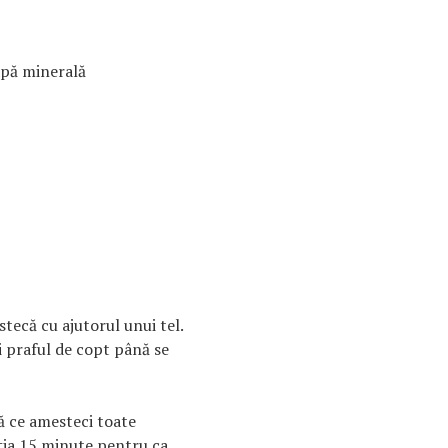
apă minerală
stecă cu ajutorul unui tel.
i praful de copt până se
ă ce amesteci toate
iţia 15 minute pentru ca