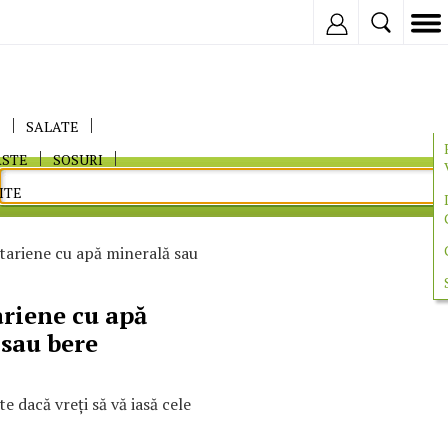
Inregistreaza
E
SALATE
ASTE
SOSURI
ITE
tariene cu apă minerală sau
ariene cu apă
sau bere
e dacă vreţi să vă iasă cele