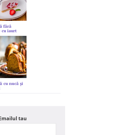
ă fără
 cu iaurt
ă cu nucă și
l
Emailul tau