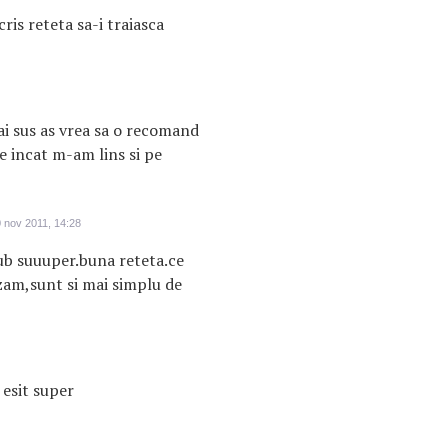
ris reteta sa-i traiasca
ai sus as vrea sa o recomand
se incat m-am lins si pe
 nov 2011, 14:28
ub suuuper.buna reteta.ce
zam,sunt si mai simplu de
 esit super