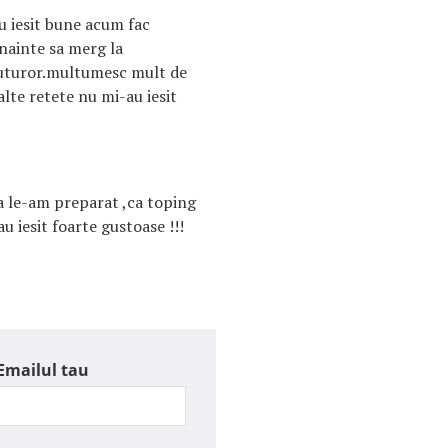
au iesit bune acum fac
inainte sa merg la
tuturor.multumesc mult de
alte retete nu mi-au iesit
a le-am preparat ,ca toping
u iesit foarte gustoase !!!
Emailul tau