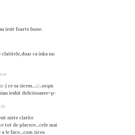
au iesit foarte bune.
 clatitele,doar ca inka nu
5:43
o:-j ce sa zicem...:/..orqm
miau ieshit deliciooasee=p~
:20
sit niste clatite
e tot de placere...cele mai
 a le face...cum zicea