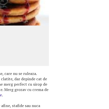
e, care nu se ruleaza.
clatite, dar depinde cat de
ane merg perfect cu sirop de
ucte. Merg grozav cu crema de
ce
.
 afine, stafide sau nuca