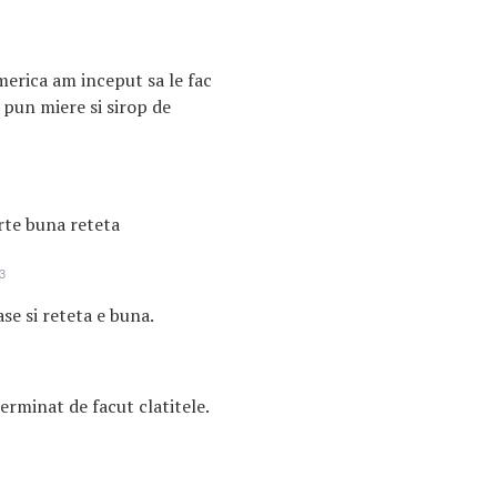
merica am inceput sa le fac
 pun miere si sirop de
rte buna reteta
3
ase si reteta e buna.
rminat de facut clatitele.