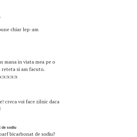
7
bune chiar lep-am
us mana in viata mea pe o
 reteta si am facuto.
x:x:x:x:x
! creca voi face zilnic daca
!
t de sodiu
 parf bicarbonat de sodiu?