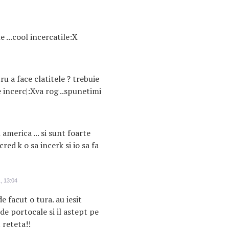
 ...cool incercatile:X
ru a face clatitele ? trebuie
 incerc|:Xva rog ..spunetimi
 america ... si sunt foarte
cred k o sa incerk si io sa fa
, 13:04
 facut o tura. au iesit
de portocale si il astept pe
 reteta!!