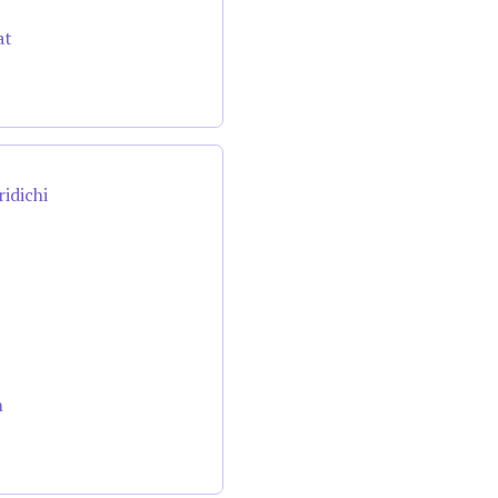
at
ridichi
n