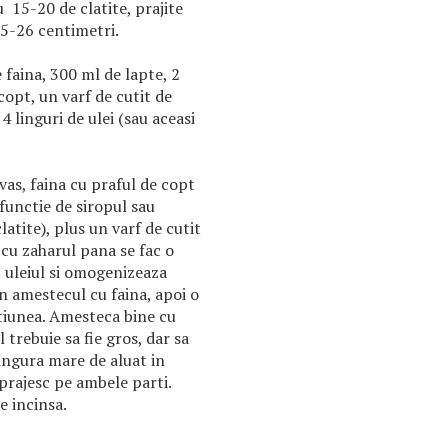
u 15-20 de clatite, prajite
 25-26 centimetri.
faina, 300 ml de lapte, 2
copt, un varf de cutit de
4 linguri de ulei (sau aceasi
as, faina cu praful de copt
 functie de siropul sau
latite), plus un varf de cutit
 cu zaharul pana se fac o
 uleiul si omogenizeaza
n amestecul cu faina, apoi o
tiunea. Amesteca bine cu
 trebuie sa fie gros, dar sa
ingura mare de aluat in
e prajesc pe ambele parti.
e incinsa.