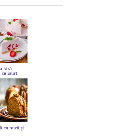
ă fără
 cu iaurt
ă cu nucă și
l