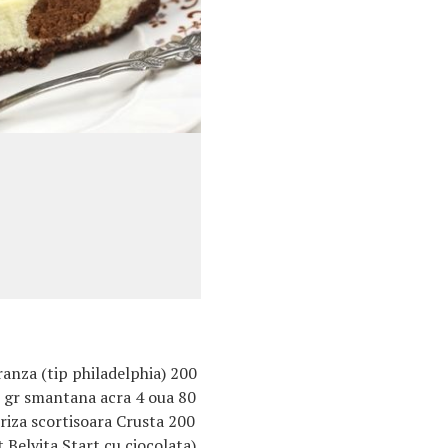
anza (tip philadelphia) 200
0 gr smantana acra 4 oua 80
riza scortisoara Crusta 200
t Belvita Start cu ciocolata)