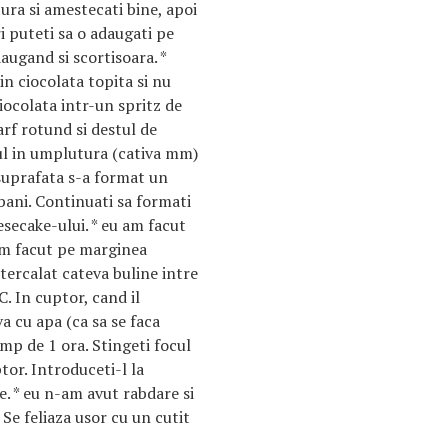
ra si amestecati bine, apoi
i puteti sa o adaugati pe
augand si scortisoara. *
n ciocolata topita si nu
iocolata intr-un spritz de
arf rotund si destul de
ful in umplutura (cativa mm)
 suprafata s-a format un
ani. Continuati sa formati
secake-ului. * eu am facut
am facut pe marginea
ntercalat cateva buline intre
C. In cuptor, cand il
ava cu apa (ca sa se faca
imp de 1 ora. Stingeti focul
ptor. Introduceti-l la
te. * eu n-am avut rabdare si
 Se feliaza usor cu un cutit