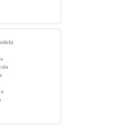
ridichi
da
cala
a
ra
n