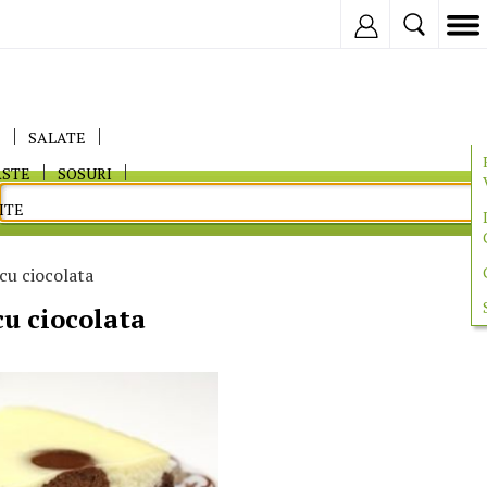
Inregistreaza
E
SALATE
ASTE
SOSURI
ITE
cu ciocolata
u ciocolata