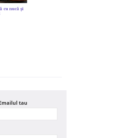
ă cu nucă și
l
Emailul tau